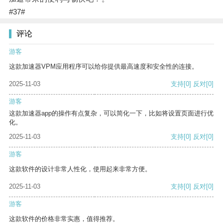
#37#
评论
游客
这款加速器VPM应用程序可以给你提供最高速度和安全性的连接。
2025-11-03
支持
[0]
反对
[0]
游客
这款加速器app的操作有点复杂，可以简化一下，比如将设置页面进行优
化。
2025-11-03
支持
[0]
反对
[0]
游客
这款软件的设计非常人性化，使用起来非常方便。
2025-11-03
支持
[0]
反对
[0]
游客
这款软件的价格非常实惠，值得推荐。