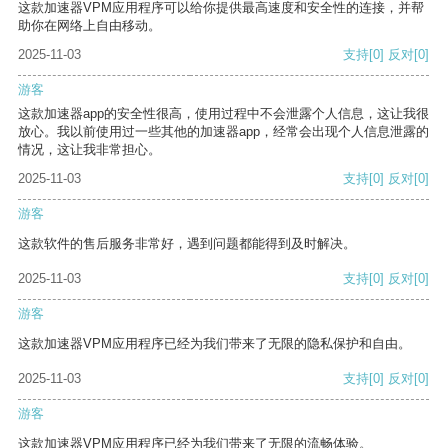
这款加速器VPM应用程序可以给你提供最高速度和安全性的连接，并帮
助你在网络上自由移动。
2025-11-03
支持
[0]
反对
[0]
游客
这款加速器app的安全性很高，使用过程中不会泄露个人信息，这让我很
放心。我以前使用过一些其他的加速器app，经常会出现个人信息泄露的
情况，这让我非常担心。
2025-11-03
支持
[0]
反对
[0]
游客
这款软件的售后服务非常好，遇到问题都能得到及时解决。
2025-11-03
支持
[0]
反对
[0]
游客
这款加速器VPM应用程序已经为我们带来了无限的隐私保护和自由。
2025-11-03
支持
[0]
反对
[0]
游客
这款加速器VPM应用程序已经为我们带来了无限的流畅体验。