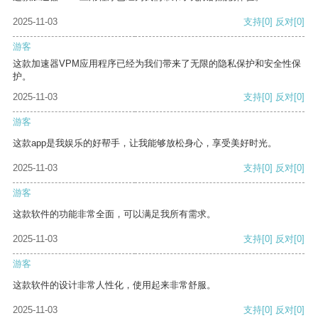
2025-11-03
支持
[0]
反对
[0]
游客
这款加速器VPM应用程序已经为我们带来了无限的隐私保护和安全性保
护。
2025-11-03
支持
[0]
反对
[0]
游客
这款app是我娱乐的好帮手，让我能够放松身心，享受美好时光。
2025-11-03
支持
[0]
反对
[0]
游客
这款软件的功能非常全面，可以满足我所有需求。
2025-11-03
支持
[0]
反对
[0]
游客
这款软件的设计非常人性化，使用起来非常舒服。
2025-11-03
支持
[0]
反对
[0]