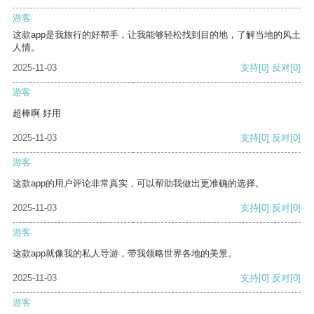
游客
这款app是我旅行的好帮手，让我能够轻松找到目的地，了解当地的风土
人情。
2025-11-03
支持
[0]
反对
[0]
游客
超棒啊 好用
2025-11-03
支持
[0]
反对
[0]
游客
这款app的用户评论非常真实，可以帮助我做出更准确的选择。
2025-11-03
支持
[0]
反对
[0]
游客
这款app就像我的私人导游，带我领略世界各地的美景。
2025-11-03
支持
[0]
反对
[0]
游客