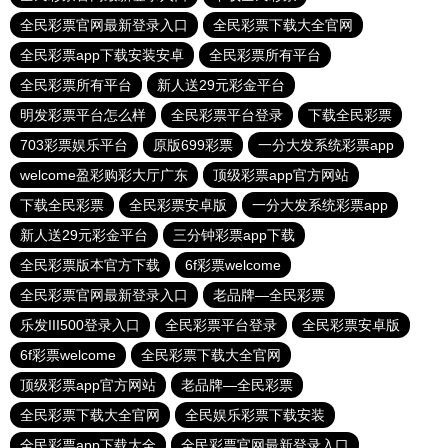
全民彩票官网最新登录入口
全民彩票下载大全官网
全民彩票app下载安装安卓
全民彩票所有平台
全民彩票所有平台
新人送29元彩金平台
明发彩票平台怎么样
全民彩票平台登录
下载全民彩票
703彩票娱乐平台
原版699彩票
一分大发系统彩票app
welcome盈彩购彩大厅广东
顶级彩票app官方网站
下载全民彩票
全民彩票安卓版
一分大发系统彩票app
新人送29元彩金平台
三分钟彩票app下载
全民彩票版本官方下载
6f彩票welcome
全民彩票官网最新登录入口
老品牌—全民彩票
乐发III500登录入口
全民彩票平台登录
全民彩票安卓版
6f彩票welcome
全民彩票下载大全官网
顶级彩票app官方网站
老品牌—全民彩票
全民彩票下载大全官网
全民娱乐彩票下载安装
全民彩票app下载大全
全民彩票官网最新登录入口