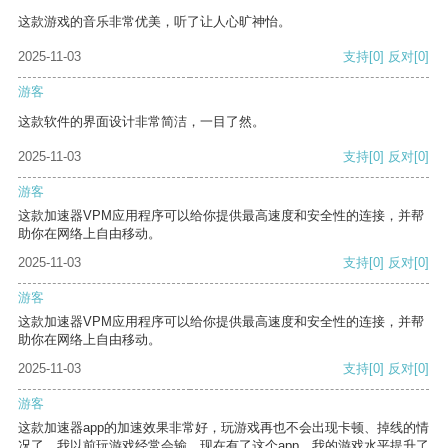
这款游戏的音乐非常优美，听了让人心旷神怡。
2025-11-03
支持
[0]
反对
[0]
游客
这款软件的界面设计非常简洁，一目了然。
2025-11-03
支持
[0]
反对
[0]
游客
这款加速器VPM应用程序可以给你提供最高速度和安全性的连接，并帮
助你在网络上自由移动。
2025-11-03
支持
[0]
反对
[0]
游客
这款加速器VPM应用程序可以给你提供最高速度和安全性的连接，并帮
助你在网络上自由移动。
2025-11-03
支持
[0]
反对
[0]
游客
这款加速器app的加速效果非常好，玩游戏再也不会出现卡顿、掉线的情
况了。我以前玩游戏经常会输，现在有了这个app，我的游戏水平提升了