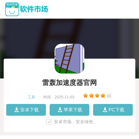
雷轰加速度器官网
工具
|
时间：2025-11-03
|
安卓下载
苹果下载
PC下载
安卓市场，安全绿色