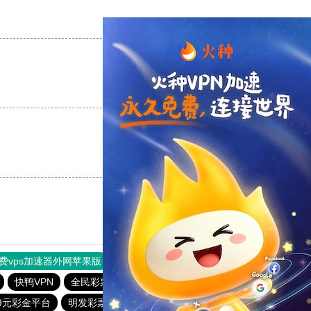
支持
[0]
反对
[0]
支持
[0]
反对
[0]
支持
[0]
反对
[0]
费vps加速器外网苹果版
旋风加速度器
快连加速器
快鸭VPN
全民彩票官网最新登录入口
下载全民彩票
9元彩金平台
明发彩票平台怎么样
全民彩票平台登录