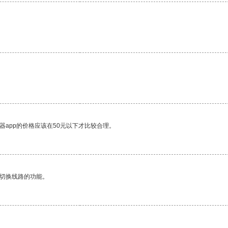
器app的价格应该在50元以下才比较合理。
动切换线路的功能。