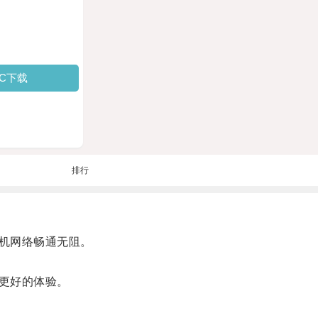
PC下载
排行
机网络畅通无阻。
更好的体验。