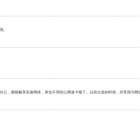
情。
作办公，都能畅享高速网络，再也不用担心网速卡顿了。以前出差的时候，经常因为网