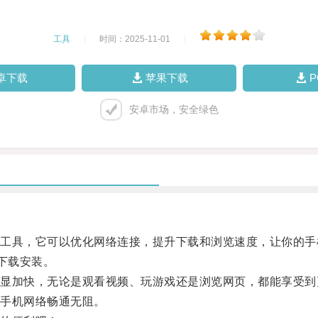
工具
|
时间：2025-11-01
|
卓下载
苹果下载
安卓市场，安全绿色
具，它可以优化网络连接，提升下载和浏览速度，让你的手
下载安装。
加快，无论是观看视频、玩游戏还是浏览网页，都能享受到
手机网络畅通无阻。