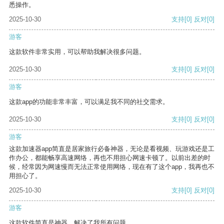
悉操作。
2025-10-30
支持
[0]
反对
[0]
游客
这款软件非常实用，可以帮助我解决很多问题。
2025-10-30
支持
[0]
反对
[0]
游客
这款app的功能非常丰富，可以满足我不同的社交需求。
2025-10-30
支持
[0]
反对
[0]
游客
这款加速器app简直是居家旅行必备神器，无论是看视频、玩游戏还是工
作办公，都能畅享高速网络，再也不用担心网速卡顿了。以前出差的时
候，经常因为网速慢而无法正常使用网络，现在有了这个app，我再也不
用担心了。
2025-10-30
支持
[0]
反对
[0]
游客
这款软件简直是神器，解决了我所有问题。