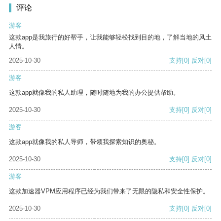
评论
游客
这款app是我旅行的好帮手，让我能够轻松找到目的地，了解当地的风土
人情。
2025-10-30
支持
[0]
反对
[0]
游客
这款app就像我的私人助理，随时随地为我的办公提供帮助。
2025-10-30
支持
[0]
反对
[0]
游客
这款app就像我的私人导师，带领我探索知识的奥秘。
2025-10-30
支持
[0]
反对
[0]
游客
这款加速器VPM应用程序已经为我们带来了无限的隐私和安全性保护。
2025-10-30
支持
[0]
反对
[0]