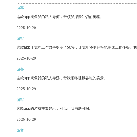
游客
这款app就像我的私人导师，带领我探索知识的奥秘。
2025-10-29
游客
这款app让我的工作效率提高了50%，让我能够更轻松地完成工作任务。
2025-10-29
游客
这款app就像我的私人导游，带我领略世界各地的美景。
2025-10-29
游客
这款app的游戏非常好玩，可以让我消磨时间。
2025-10-29
游客