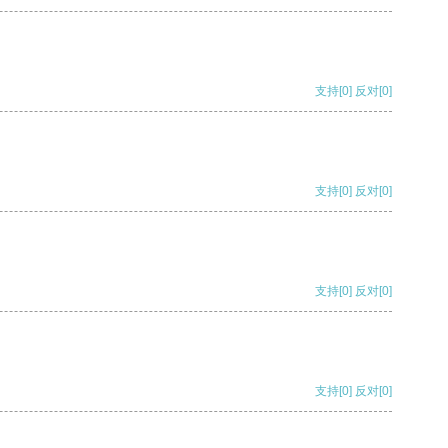
支持
[0]
反对
[0]
支持
[0]
反对
[0]
支持
[0]
反对
[0]
支持
[0]
反对
[0]