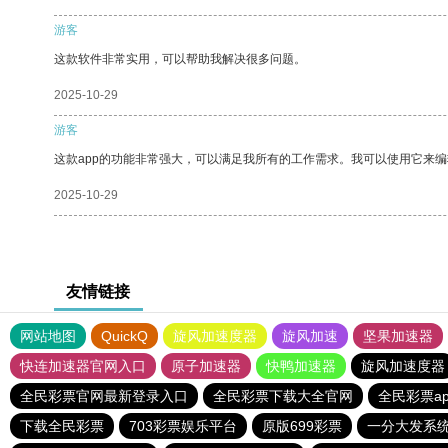
游客
这款软件非常实用，可以帮助我解决很多问题。
2025-10-29
游客
这款app的功能非常强大，可以满足我所有的工作需求。我可以使用它来
2025-10-29
友情链接
网站地图
QuickQ
旋风加速度器
旋风加速
坚果加速器
快连加速器官网入口
原子加速器
快鸭加速器
旋风加速度器
全民彩票官网最新登录入口
全民彩票下载大全官网
全民彩票a
下载全民彩票
703彩票娱乐平台
原版699彩票
一分大发系统