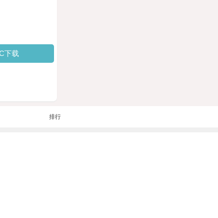
PC下载
排行