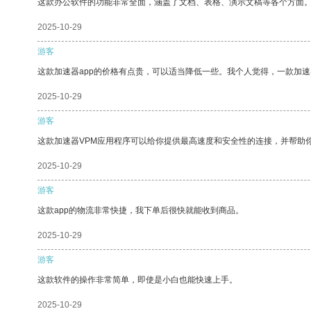
这款办公软件的功能非常全面，涵盖了文档、表格、演示文稿等各个方面
2025-10-29
游客
这款加速器app的价格有点贵，可以适当降低一些。我个人觉得，一款加速
2025-10-29
游客
这款加速器VPM应用程序可以给你提供最高速度和安全性的连接，并帮助
2025-10-29
游客
这款app的物流非常快捷，我下单后很快就能收到商品。
2025-10-29
游客
这款软件的操作非常简单，即使是小白也能快速上手。
2025-10-29