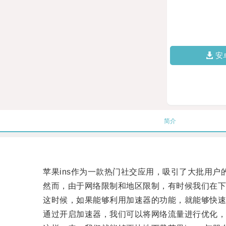
安
简介
苹果ins作为一款热门社交应用，吸引了大批用户
然而，由于网络限制和地区限制，有时候我们在下载
这时候，如果能够利用加速器的功能，就能够快速地
通过开启加速器，我们可以将网络流量进行优化，