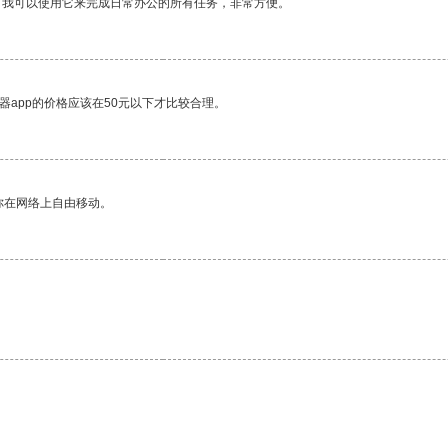
。我可以使用它来完成日常办公的所有任务，非常方便。
器app的价格应该在50元以下才比较合理。
你在网络上自由移动。