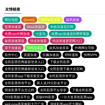
友情链接
网站地图
QuickQ
旋风加速度器
旋风加速
坚果加速器
tiktok加速器
狗急加速器官网
免费vqn外网加速
小蓝鸟
免费vps加速器外网苹果版
旋风加速度器
快连加速器
快连加速器官网入口
原子加速器
快鸭加速器
旋风加速度器
外网网址导航
软件中心
雷霆加速
狂飙加速器
哔咔漫画
快鸭VPN
全民彩票官网最新登录入口
下载全民彩票
全民彩票官网最新登录入口
全民彩票下载大全官网
全民彩票app下载安装安卓
全民彩票所有平台
全民彩票所有平台
新人送29元彩金平台
明发彩票平台怎么样
全民彩票平台登录
下载全民彩票
703彩票娱乐平台
原版699彩票
一分大发系统彩票app
welcome盈彩购彩大厅广东
顶级彩票app官方网站