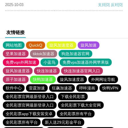
2025-10-03
支持
[0]
反对
[0]
友情链接
网站地图
QuickQ
旋风加速度器
旋风加速
坚果加速器
tiktok加速器
狗急加速器官网
免费vqn外网加速
小蓝鸟
免费vps加速器外网苹果版
旋风加速度器
快连加速器
快连加速器官网入口
原子加速器
快鸭加速器
旋风加速度器
外网网址导航
软件中心
雷霆加速
狂飙加速器
哔咔漫画
快鸭VPN
全民彩票官网最新登录入口
下载全民彩票
全民彩票官网最新登录入口
全民彩票下载大全官网
全民彩票app下载安装安卓
全民彩票所有平台
全民彩票所有平台
新人送29元彩金平台