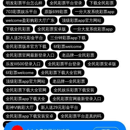
明发彩票平台怎么样
全民彩票平台登录
下载全民彩票
703彩票娱乐平台
原版699彩票
一分大发系统彩票app
welcome盈彩购彩大厅广东
顶级彩票app官方网站
下载全民彩票
全民彩票安卓版
一分大发系统彩票app
新人送29元彩金平台
三分钟彩票app下载
全民彩票版本官方下载
6f彩票welcome
全民彩票官网最新登录入口
老品牌—全民彩票
乐发III500登录入口
全民彩票平台登录
全民彩票安卓版
6f彩票welcome
全民彩票下载大全官网
顶级彩票app官方网站
老品牌—全民彩票
全民彩票下载大全官网
全民娱乐彩票下载安装
全民彩票app下载大全
全民彩票官网最新登录入口
彩神Vl购彩大厅
新人送29元彩金平台
全民彩票app下载安装安卓
全民彩票平台是真的吗
彩神Vl购彩大厅
全民彩票版本官方下载