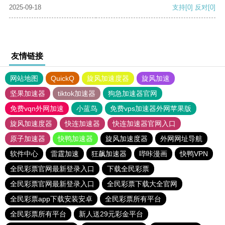
2025-09-18
支持
[0]
反对
[0]
友情链接
网站地图
QuickQ
旋风加速度器
旋风加速
坚果加速器
tiktok加速器
狗急加速器官网
免费vqn外网加速
小蓝鸟
免费vps加速器外网苹果版
旋风加速度器
快连加速器
快连加速器官网入口
原子加速器
快鸭加速器
旋风加速度器
外网网址导航
软件中心
雷霆加速
狂飙加速器
哔咔漫画
快鸭VPN
全民彩票官网最新登录入口
下载全民彩票
全民彩票官网最新登录入口
全民彩票下载大全官网
全民彩票app下载安装安卓
全民彩票所有平台
全民彩票所有平台
新人送29元彩金平台