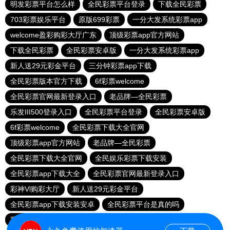
明发彩票平台怎么样
全民彩票平台登录
下载全民彩票
703彩票娱乐平台
原版699彩票
一分大发系统彩票app
welcome盈彩购彩大厅广东
顶级彩票app官方网站
下载全民彩票
全民彩票安卓版
一分大发系统彩票app
新人送29元彩金平台
三分钟彩票app下载
全民彩票版本官方下载
6f彩票welcome
全民彩票官网最新登录入口
老品牌—全民彩票
乐发III500登录入口
全民彩票平台登录
全民彩票安卓版
6f彩票welcome
全民彩票下载大全官网
顶级彩票app官方网站
老品牌—全民彩票
全民彩票下载大全官网
全民娱乐彩票下载安装
全民彩票app下载大全
全民彩票官网最新登录入口
彩神Vl购彩大厅
新人送29元彩金平台
全民彩票app下载安装安卓
全民彩票平台是真的吗
彩神Vl购彩大厅
全民彩票版本官方下载