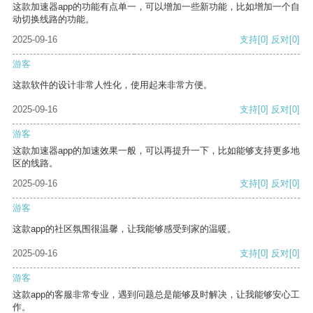
这款加速器app的功能有点单一，可以增加一些新功能，比如增加一个自
动切换线路的功能。
2025-09-16
支持
[0]
反对
[0]
游客
这款软件的设计非常人性化，使用起来非常方便。
2025-09-16
支持
[0]
反对
[0]
游客
这款加速器app的加速效果一般，可以再提升一下，比如能够支持更多地
区的线路。
2025-09-16
支持
[0]
反对
[0]
游客
这款app的社区氛围很温馨，让我能够感受到家的温暖。
2025-09-16
支持
[0]
反对
[0]
游客
这款app的客服非常专业，遇到问题总是能够及时解决，让我能够安心工
作。