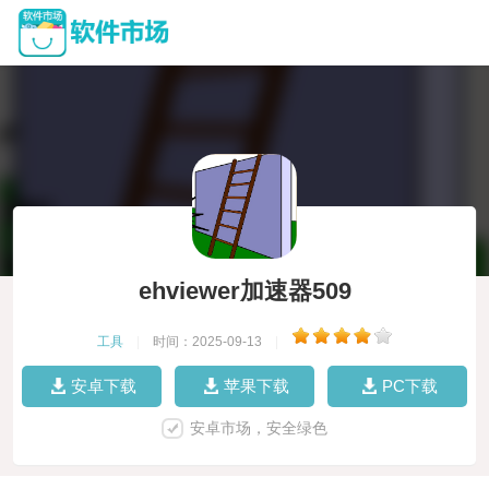
ehviewer加速器509
工具
|
时间：2025-09-13
|
安卓下载
苹果下载
PC下载
安卓市场，安全绿色