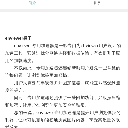
简介
排行
ehviewer梯子
ehviewer专用加速器是一款专门为ehviewer用户设计的
加速工具，它通过优化网络连接和数据传输，有效提升了应
用的加载速度。
不仅如此，专用加速器还能够帮助用户避免一些常见的
连接问题，让浏览体验更加顺畅。
用户只需要简单安装并开启加速器，就能立即感受到速
度的提升。
同时，专用加速器还提供了一些附加功能，如数据压缩
和加密，让用户在浏览时更加安全和私密。
总的来说，ehviewer专用加速器是提升用户浏览体验的
利器，让您可以更加轻松地浏览图片内容，享受高质量的视
觉盛宴。