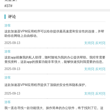
#37#
评论
游客
这款加速器VPM应用程序可以给你提供最高速度和安全性的连接，并帮
助你在网络上自由移动。
2025-09-13
支持
[0]
反对
[0]
游客
这款app就像我的私人助理，随时随地为我的办公提供帮助。我经常需要
查找资料，这款app的搜索功能非常强大，能够快速找到我需要的信息。
2025-09-13
支持
[0]
反对
[0]
游客
这款加速器VPM应用程序提供了顶级的安全性和隐私保护。
2025-09-13
支持
[0]
反对
[0]
游客
我一直在寻找一款功能强大、操作简单的办公软件，终于找到了它。这