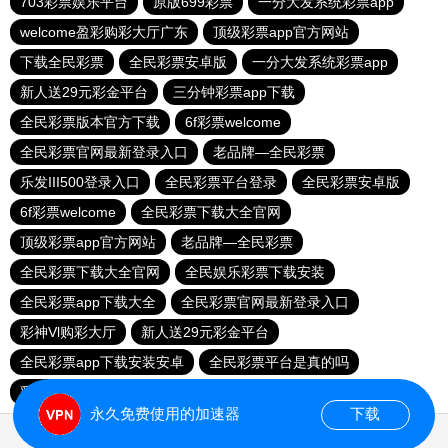
703彩票娱乐平台
原版699彩票
一分大发系统彩票app
welcome盈彩购彩大厅广东
顶级彩票app官方网站
下载全民彩票
全民彩票安卓版
一分大发系统彩票app
新人送29元彩金平台
三分钟彩票app下载
全民彩票版本官方下载
6f彩票welcome
全民彩票官网最新登录入口
老品牌—全民彩票
乐发III500登录入口
全民彩票平台登录
全民彩票安卓版
6f彩票welcome
全民彩票下载大全官网
顶级彩票app官方网站
老品牌—全民彩票
全民彩票下载大全官网
全民娱乐彩票下载安装
全民彩票app下载大全
全民彩票官网最新登录入口
彩神Vl购彩大厅
新人送29元彩金平台
全民彩票app下载安装安卓
全民彩票平台是真的吗
彩神Vl购彩大厅
全民彩票版本官方下载
永久免费使用的加速器
下载