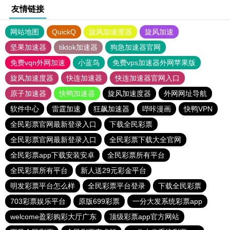
友情链接
网站地图
QuickQ
旋风加速度器
旋风加速
坚果加速器
tiktok加速器
狗急加速器官网
免费vqn外网加速
小蓝鸟
免费vps加速器外网苹果版
旋风加速度器
快连加速器
快连加速器官网入口
原子加速器
快鸭加速器
旋风加速度器
外网网址导航
软件中心
雷霆加速
狂飙加速器
哔咔漫画
快鸭VPN
全民彩票官网最新登录入口
下载全民彩票
全民彩票官网最新登录入口
全民彩票下载大全官网
全民彩票app下载安装安卓
全民彩票所有平台
全民彩票所有平台
新人送29元彩金平台
明发彩票平台怎么样
全民彩票平台登录
下载全民彩票
703彩票娱乐平台
原版699彩票
一分大发系统彩票app
welcome盈彩购彩大厅广东
顶级彩票app官方网站