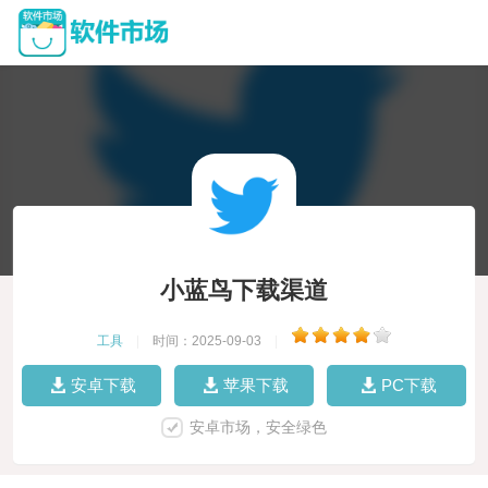
小蓝鸟下载渠道
工具
|
时间：2025-09-03
|
安卓下载
苹果下载
PC下载
安卓市场，安全绿色