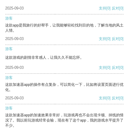
2025-09-03
支持
[0]
反对
[0]
游客
这款app是我旅行的好帮手，让我能够轻松找到目的地，了解当地的风土
人情。
2025-09-03
支持
[0]
反对
[0]
游客
这款游戏的剧情非常感人，让我久久不能忘怀。
2025-09-03
支持
[0]
反对
[0]
游客
这款加速器app的操作有点复杂，可以简化一下，比如将设置页面进行优
化。
2025-09-03
支持
[0]
反对
[0]
游客
这款加速器app的加速效果非常好，玩游戏再也不会出现卡顿、掉线的情
况了。我以前玩游戏经常会输，现在有了这个app，我的游戏水平提升了
不少。