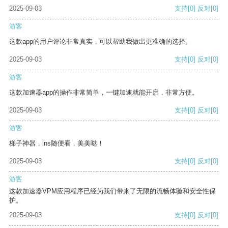
2025-09-03
支持
[0]
反对
[0]
游客
这款app的用户评论非常真实，可以帮助我做出更准确的选择。
2025-09-03
支持
[0]
反对
[0]
游客
这款加速器app的操作非常简单，一键加速就能开启，非常方便。
2025-09-03
支持
[0]
反对
[0]
游客
梯子神器，ins随便看，美美哒！
2025-09-03
支持
[0]
反对
[0]
游客
这款加速器VPM应用程序已经为我们带来了无限的流畅体验和安全性保
护。
2025-09-03
支持
[0]
反对
[0]