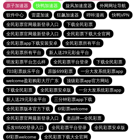
原子加速器
快鸭加速器
旋风加速度器
外网网址导航
软件中心
雷霆加速
狂飙加速器
哔咔漫画
快鸭VPN
全民彩票官网最新登录入口
下载全民彩票
全民彩票官网最新登录入口
全民彩票下载大全官网
全民彩票app下载安装安卓
全民彩票所有平台
全民彩票所有平台
新人送29元彩金平台
明发彩票平台怎么样
全民彩票平台登录
下载全民彩票
703彩票娱乐平台
原版699彩票
一分大发系统彩票app
welcome盈彩购彩大厅广东
顶级彩票app官方网站
下载全民彩票
全民彩票安卓版
一分大发系统彩票app
新人送29元彩金平台
三分钟彩票app下载
全民彩票版本官方下载
6f彩票welcome
全民彩票官网最新登录入口
老品牌—全民彩票
乐发III500登录入口
全民彩票平台登录
全民彩票安卓版
6f彩票welcome
全民彩票下载大全官网