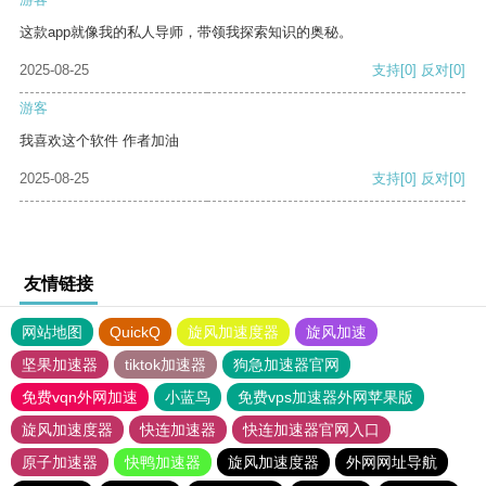
这款app就像我的私人导师，带领我探索知识的奥秘。
2025-08-25
支持
[0]
反对
[0]
游客
我喜欢这个软件 作者加油
2025-08-25
支持
[0]
反对
[0]
友情链接
网站地图
QuickQ
旋风加速度器
旋风加速
坚果加速器
tiktok加速器
狗急加速器官网
免费vqn外网加速
小蓝鸟
免费vps加速器外网苹果版
旋风加速度器
快连加速器
快连加速器官网入口
原子加速器
快鸭加速器
旋风加速度器
外网网址导航