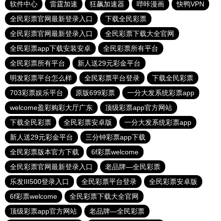
软件中心
雷霆加速
狂飙加速器
哔咔漫画
快鸭VPN
全民彩票官网最新登录入口
下载全民彩票
全民彩票官网最新登录入口
全民彩票下载大全官网
全民彩票app下载安装安卓
全民彩票所有平台
全民彩票所有平台
新人送29元彩金平台
明发彩票平台怎么样
全民彩票平台登录
下载全民彩票
703彩票娱乐平台
原版699彩票
一分大发系统彩票app
welcome盈彩购彩大厅广东
顶级彩票app官方网站
下载全民彩票
全民彩票安卓版
一分大发系统彩票app
新人送29元彩金平台
三分钟彩票app下载
全民彩票版本官方下载
6f彩票welcome
全民彩票官网最新登录入口
老品牌—全民彩票
乐发III500登录入口
全民彩票平台登录
全民彩票安卓版
6f彩票welcome
全民彩票下载大全官网
顶级彩票app官方网站
老品牌—全民彩票