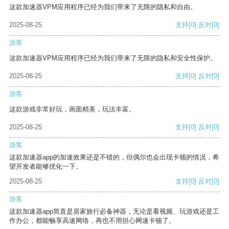
这款加速器VPM应用程序已经为我们带来了无限的隐私和自由。
2025-08-25
支持
[0]
反对
[0]
游客
这款加速器VPM应用程序已经为我们带来了无限的隐私和安全性保护。
2025-08-25
支持
[0]
反对
[0]
游客
这款游戏非常好玩，画面精美，玩法丰富。
2025-08-25
支持
[0]
反对
[0]
游客
这款加速器app的加速效果还是不错的，但偶尔也会出现卡顿的情况，希
望开发者能够优化一下。
2025-08-25
支持
[0]
反对
[0]
游客
这款加速器app简直是居家旅行必备神器，无论是看视频、玩游戏还是工
作办公，都能畅享高速网络，再也不用担心网速卡顿了。