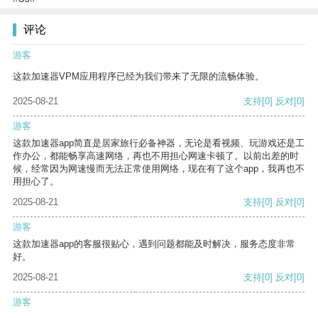
评论
游客
这款加速器VPM应用程序已经为我们带来了无限的流畅体验。
2025-08-21
支持
[0]
反对
[0]
游客
这款加速器app简直是居家旅行必备神器，无论是看视频、玩游戏还是工
作办公，都能畅享高速网络，再也不用担心网速卡顿了。以前出差的时
候，经常因为网速慢而无法正常使用网络，现在有了这个app，我再也不
用担心了。
2025-08-21
支持
[0]
反对
[0]
游客
这款加速器app的客服很贴心，遇到问题都能及时解决，服务态度非常
好。
2025-08-21
支持
[0]
反对
[0]
游客