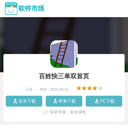
百姓快三单双首页
工具
|
时间：2025-08-21
|
安卓下载
苹果下载
PC下载
安卓市场，安全绿色