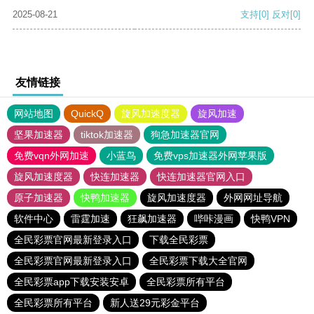
2025-08-21
支持
[0]
反对
[0]
友情链接
网站地图
QuickQ
旋风加速度器
旋风加速
坚果加速器
tiktok加速器
狗急加速器官网
免费vqn外网加速
小蓝鸟
免费vps加速器外网苹果版
旋风加速度器
快连加速器
快连加速器官网入口
原子加速器
快鸭加速器
旋风加速度器
外网网址导航
软件中心
雷霆加速
狂飙加速器
哔咔漫画
快鸭VPN
全民彩票官网最新登录入口
下载全民彩票
全民彩票官网最新登录入口
全民彩票下载大全官网
全民彩票app下载安装安卓
全民彩票所有平台
全民彩票所有平台
新人送29元彩金平台