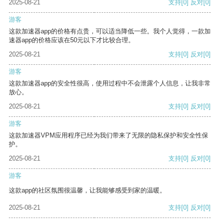
2025-08-21
支持
[0]
反对
[0]
游客
这款加速器app的价格有点贵，可以适当降低一些。我个人觉得，一款加
速器app的价格应该在50元以下才比较合理。
2025-08-21
支持
[0]
反对
[0]
游客
这款加速器app的安全性很高，使用过程中不会泄露个人信息，让我非常
放心。
2025-08-21
支持
[0]
反对
[0]
游客
这款加速器VPM应用程序已经为我们带来了无限的隐私保护和安全性保
护。
2025-08-21
支持
[0]
反对
[0]
游客
这款app的社区氛围很温馨，让我能够感受到家的温暖。
2025-08-21
支持
[0]
反对
[0]