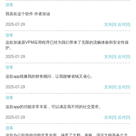
游客
我喜欢这个软件 作者加油
2025-07-29
支持
[0]
反对
[0]
游客
这款加速器VPM应用程序已经为我们带来了无限的流畅体验和安全性保
护。
2025-07-29
支持
[0]
反对
[0]
游客
这款app就像我的财务顾问，让我能够省钱又省心。
2025-07-29
支持
[0]
反对
[0]
游客
这款app的功能非常丰富，可以满足我不同的社交需求。
2025-07-29
支持
[0]
反对
[0]
游客
这款办公软件的功能非常全面，涵盖了文档、表格、演示文稿等各个方