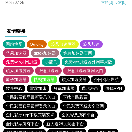
2025-07-29
支持
[0]
反对
[0]
友情链接
网站地图
QuickQ
旋风加速度器
旋风加速
坚果加速器
tiktok加速器
狗急加速器官网
免费vqn外网加速
小蓝鸟
免费vps加速器外网苹果版
旋风加速度器
快连加速器
快连加速器官网入口
原子加速器
快鸭加速器
旋风加速度器
外网网址导航
软件中心
雷霆加速
狂飙加速器
哔咔漫画
快鸭VPN
全民彩票官网最新登录入口
下载全民彩票
全民彩票官网最新登录入口
全民彩票下载大全官网
全民彩票app下载安装安卓
全民彩票所有平台
全民彩票所有平台
新人送29元彩金平台