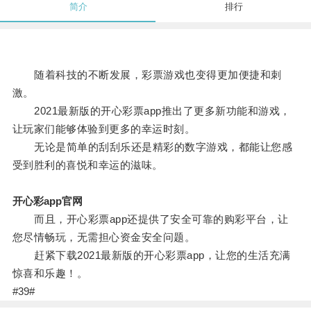
简介
排行
随着科技的不断发展，彩票游戏也变得更加便捷和刺
激。
2021最新版的开心彩票app推出了更多新功能和游戏，
让玩家们能够体验到更多的幸运时刻。
无论是简单的刮刮乐还是精彩的数字游戏，都能让您感
受到胜利的喜悦和幸运的滋味。
开心彩app官网
而且，开心彩票app还提供了安全可靠的购彩平台，让
您尽情畅玩，无需担心资金安全问题。
赶紧下载2021最新版的开心彩票app，让您的生活充满
惊喜和乐趣！。
#39#