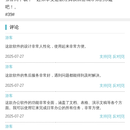
吧！。
#39#
评论
游客
这款软件的设计非常人性化，使用起来非常方便。
2025-07-27
支持
[0]
反对
[0]
游客
这款软件的售后服务非常好，遇到问题都能得到及时解决。
2025-07-27
支持
[0]
反对
[0]
游客
这款办公软件的功能非常全面，涵盖了文档、表格、演示文稿等各个方
面。我可以使用它来完成日常办公的所有任务，非常方便。
2025-07-27
支持
[0]
反对
[0]
游客