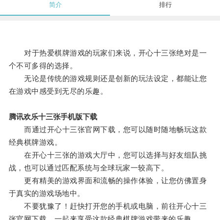
简介
排行
对于热爱棋牌游戏的玩家们来说，开心十三张绝对是一
个不可多得的选择。
无论是传统的游戏规则还是创新的玩法设定，都能让您
在游戏中感受到无尽的乐趣。
腾讯欢乐十三张手机版下载
而通过开心十三张官网下载，您可以随时随地畅玩这款
经典棋牌游戏。
在开心十三张的游戏大厅中，您可以选择与好友组队挑
战，也可以通过匹配系统与全球玩家一较高下。
更有精美的游戏界面和流畅的操作体验，让您仿佛置身
于真实的游戏场地中。
不要犹豫了！赶快打开您的手机或电脑，前往开心十三
张官网下载，一起来享受这款经典棋牌游戏带来的乐趣