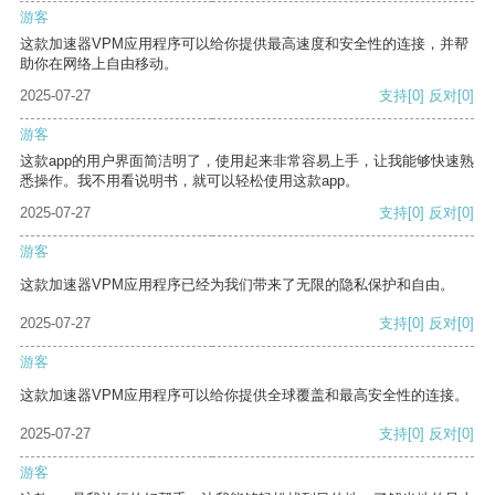
游客
这款加速器VPM应用程序可以给你提供最高速度和安全性的连接，并帮
助你在网络上自由移动。
2025-07-27
支持
[0]
反对
[0]
游客
这款app的用户界面简洁明了，使用起来非常容易上手，让我能够快速熟
悉操作。我不用看说明书，就可以轻松使用这款app。
2025-07-27
支持
[0]
反对
[0]
游客
这款加速器VPM应用程序已经为我们带来了无限的隐私保护和自由。
2025-07-27
支持
[0]
反对
[0]
游客
这款加速器VPM应用程序可以给你提供全球覆盖和最高安全性的连接。
2025-07-27
支持
[0]
反对
[0]
游客