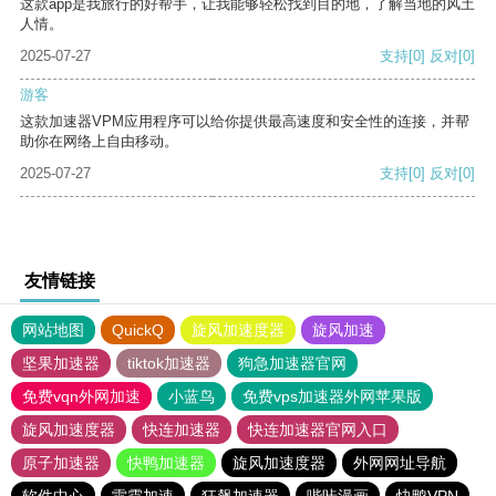
这款app是我旅行的好帮手，让我能够轻松找到目的地，了解当地的风土
人情。
2025-07-27
支持
[0]
反对
[0]
游客
这款加速器VPM应用程序可以给你提供最高速度和安全性的连接，并帮
助你在网络上自由移动。
2025-07-27
支持
[0]
反对
[0]
友情链接
网站地图
QuickQ
旋风加速度器
旋风加速
坚果加速器
tiktok加速器
狗急加速器官网
免费vqn外网加速
小蓝鸟
免费vps加速器外网苹果版
旋风加速度器
快连加速器
快连加速器官网入口
原子加速器
快鸭加速器
旋风加速度器
外网网址导航