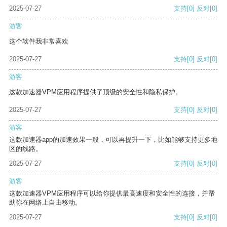
2025-07-27
支持
[0]
反对
[0]
游客
这个软件我非常喜欢
2025-07-27
支持
[0]
反对
[0]
游客
这款加速器VPM应用程序提供了顶级的安全性和隐私保护。
2025-07-27
支持
[0]
反对
[0]
游客
这款加速器app的加速效果一般，可以再提升一下，比如能够支持更多地
区的线路。
2025-07-27
支持
[0]
反对
[0]
游客
这款加速器VPM应用程序可以给你提供最高速度和安全性的连接，并帮
助你在网络上自由移动。
2025-07-27
支持
[0]
反对
[0]