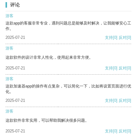
评论
游客
这款app的客服非常专业，遇到问题总是能够及时解决，让我能够安心工
作。
2025-07-21
支持
[0]
反对
[0]
游客
这款软件的设计非常人性化，使用起来非常方便。
2025-07-21
支持
[0]
反对
[0]
游客
这款加速器app的操作有点复杂，可以简化一下，比如将设置页面进行优
化。
2025-07-21
支持
[0]
反对
[0]
游客
这款软件非常实用，可以帮助我解决很多问题。
2025-07-21
支持
[0]
反对
[0]