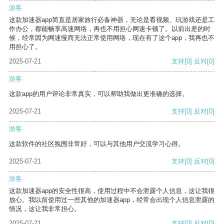
游客
这款加速器app简直是居家旅行必备神器，无论是看视频、玩游戏还是工
作办公，都能畅享高速网络，再也不用担心网速卡顿了。以前出差的时
候，经常因为网速慢而无法正常使用网络，现在有了这个app，我再也不
用担心了。
2025-07-21
支持
[0]
反对
[0]
游客
这款app的用户评论非常真实，可以帮助我做出更准确的选择。
2025-07-21
支持
[0]
反对
[0]
游客
这款软件的社区氛围非常好，可以与其他用户交流学习心得。
2025-07-21
支持
[0]
反对
[0]
游客
这款加速器app的安全性很高，使用过程中不会泄露个人信息，这让我很
放心。我以前使用过一些其他的加速器app，经常会出现个人信息泄露的
情况，这让我非常担心。
2025-07-21
支持
[0]
反对
[0]