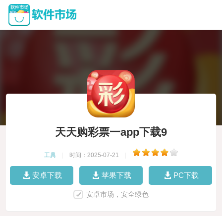
天天购彩票一app下载9
工具
|
时间：2025-07-21
|
安卓下载
苹果下载
PC下载
安卓市场，安全绿色