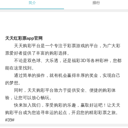
简介
排行
天天红彩票app官网
天天购彩平台是一个专注于彩票游戏的平台，为广大彩
票爱好者提供了丰富的购彩选择。
不论是双色球、大乐透，还是福彩3D等各种彩种，您都
能在这里找到。
通过简单的操作，就有机会赢得丰厚的奖金，实现自己
的梦想。
同时，天天购彩平台致力于提供安全、便捷的购彩体
验，让您可以放心畅玩。
快来加入我们，享受购彩的乐趣，赢取好运吧！让天天
购彩平台成为您追寻幸运的起点，开启您的精彩彩票之旅。
#39#