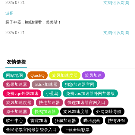
2025-07-21
支持
[0]
反对
[0]
游客
梯子神器，ins随便看，美美哒！
2025-07-21
支持
[0]
反对
[0]
友情链接
网站地图
QuickQ
旋风加速度器
旋风加速
坚果加速器
tiktok加速器
狗急加速器官网
免费vqn外网加速
小蓝鸟
免费vps加速器外网苹果版
旋风加速度器
快连加速器
快连加速器官网入口
原子加速器
快鸭加速器
旋风加速度器
外网网址导航
软件中心
雷霆加速
狂飙加速器
哔咔漫画
快鸭VPN
全民彩票官网最新登录入口
下载全民彩票