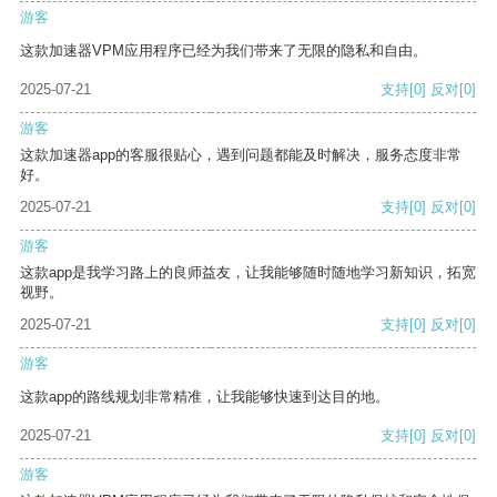
游客
这款加速器VPM应用程序已经为我们带来了无限的隐私和自由。
2025-07-21
支持
[0]
反对
[0]
游客
这款加速器app的客服很贴心，遇到问题都能及时解决，服务态度非常
好。
2025-07-21
支持
[0]
反对
[0]
游客
这款app是我学习路上的良师益友，让我能够随时随地学习新知识，拓宽
视野。
2025-07-21
支持
[0]
反对
[0]
游客
这款app的路线规划非常精准，让我能够快速到达目的地。
2025-07-21
支持
[0]
反对
[0]
游客