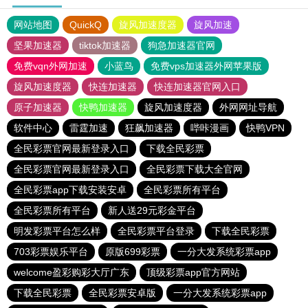
网站地图
QuickQ
旋风加速度器
旋风加速
坚果加速器
tiktok加速器
狗急加速器官网
免费vqn外网加速
小蓝鸟
免费vps加速器外网苹果版
旋风加速度器
快连加速器
快连加速器官网入口
原子加速器
快鸭加速器
旋风加速度器
外网网址导航
软件中心
雷霆加速
狂飙加速器
哔咔漫画
快鸭VPN
全民彩票官网最新登录入口
下载全民彩票
全民彩票官网最新登录入口
全民彩票下载大全官网
全民彩票app下载安装安卓
全民彩票所有平台
全民彩票所有平台
新人送29元彩金平台
明发彩票平台怎么样
全民彩票平台登录
下载全民彩票
703彩票娱乐平台
原版699彩票
一分大发系统彩票app
welcome盈彩购彩大厅广东
顶级彩票app官方网站
下载全民彩票
全民彩票安卓版
一分大发系统彩票app