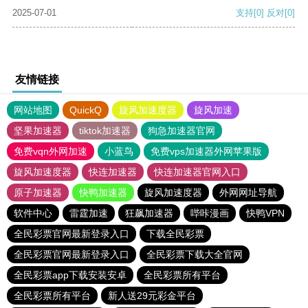
2025-07-01
支持
[0]
反对
[0]
友情链接
网站地图
QuickQ
旋风加速度器
旋风加速
坚果加速器
tiktok加速器
狗急加速器官网
免费vqn外网加速
小蓝鸟
免费vps加速器外网苹果版
旋风加速度器
快连加速器
快连加速器官网入口
原子加速器
快鸭加速器
旋风加速度器
外网网址导航
软件中心
雷霆加速
狂飙加速器
哔咔漫画
快鸭VPN
全民彩票官网最新登录入口
下载全民彩票
全民彩票官网最新登录入口
全民彩票下载大全官网
全民彩票app下载安装安卓
全民彩票所有平台
全民彩票所有平台
新人送29元彩金平台