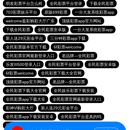
明发彩票平台怎么样
全民彩票平台登录
下载全民彩票
703彩票娱乐平台
原版699彩票
一分大发系统彩票app
welcome盈彩购彩大厅广东
顶级彩票app官方网站
下载全民彩票
全民彩票安卓版
一分大发系统彩票app
新人送29元彩金平台
三分钟彩票app下载
全民彩票版本官方下载
6f彩票welcome
全民彩票官网最新登录入口
老品牌—全民彩票
乐发III500登录入口
全民彩票平台登录
全民彩票安卓版
6f彩票welcome
全民彩票下载大全官网
顶级彩票app官方网站
老品牌—全民彩票
全民彩票下载大全官网
全民娱乐彩票下载安装
全民彩票app下载大全
全民彩票官网最新登录入口
彩神Vl购彩大厅
新人送29元彩金平台
全民彩票app下载安装安卓
全民彩票平台是真的吗
彩神Vl购彩大厅
全民彩票版本官方下载