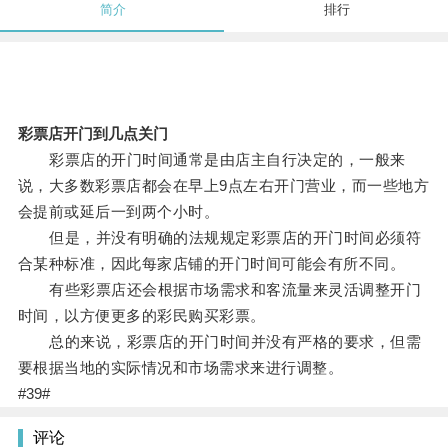
简介
排行
彩票店开门到几点关门
彩票店的开门时间通常是由店主自行决定的，一般来
说，大多数彩票店都会在早上9点左右开门营业，而一些地方
会提前或延后一到两个小时。
但是，并没有明确的法规规定彩票店的开门时间必须符
合某种标准，因此每家店铺的开门时间可能会有所不同。
有些彩票店还会根据市场需求和客流量来灵活调整开门
时间，以方便更多的彩民购买彩票。
总的来说，彩票店的开门时间并没有严格的要求，但需
要根据当地的实际情况和市场需求来进行调整。
#39#
评论