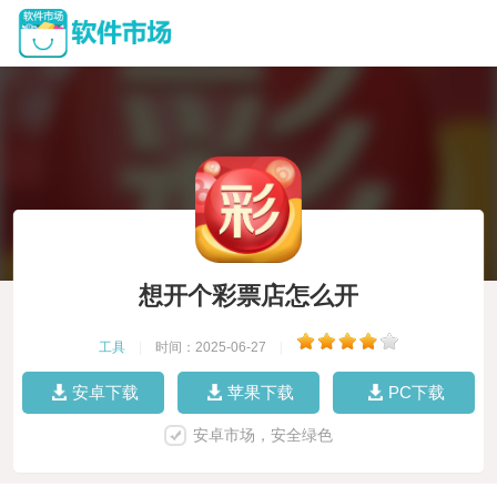
想开个彩票店怎么开
工具
|
时间：2025-06-27
|
安卓下载
苹果下载
PC下载
安卓市场，安全绿色