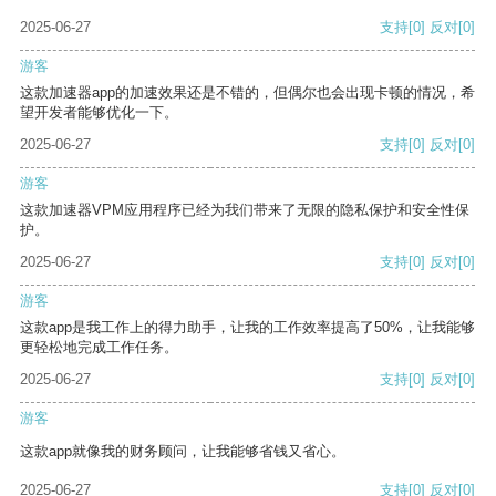
2025-06-27
支持
[0]
反对
[0]
游客
这款加速器app的加速效果还是不错的，但偶尔也会出现卡顿的情况，希
望开发者能够优化一下。
2025-06-27
支持
[0]
反对
[0]
游客
这款加速器VPM应用程序已经为我们带来了无限的隐私保护和安全性保
护。
2025-06-27
支持
[0]
反对
[0]
游客
这款app是我工作上的得力助手，让我的工作效率提高了50%，让我能够
更轻松地完成工作任务。
2025-06-27
支持
[0]
反对
[0]
游客
这款app就像我的财务顾问，让我能够省钱又省心。
2025-06-27
支持
[0]
反对
[0]