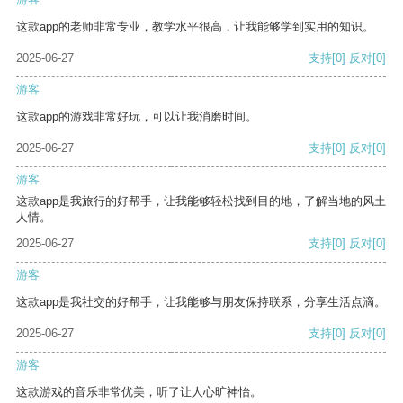
这款app的老师非常专业，教学水平很高，让我能够学到实用的知识。
2025-06-27
支持
[0]
反对
[0]
游客
这款app的游戏非常好玩，可以让我消磨时间。
2025-06-27
支持
[0]
反对
[0]
游客
这款app是我旅行的好帮手，让我能够轻松找到目的地，了解当地的风土
人情。
2025-06-27
支持
[0]
反对
[0]
游客
这款app是我社交的好帮手，让我能够与朋友保持联系，分享生活点滴。
2025-06-27
支持
[0]
反对
[0]
游客
这款游戏的音乐非常优美，听了让人心旷神怡。