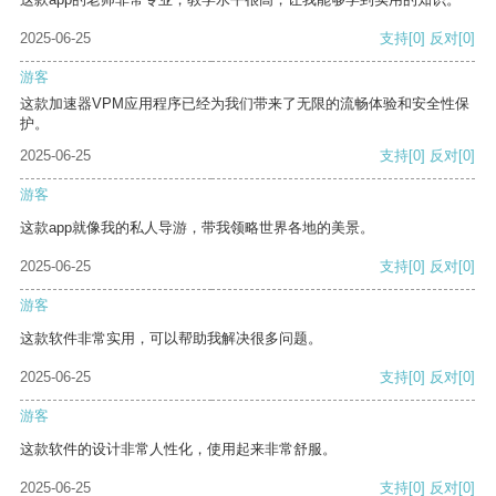
2025-06-25
支持
[0]
反对
[0]
游客
这款加速器VPM应用程序已经为我们带来了无限的流畅体验和安全性保
护。
2025-06-25
支持
[0]
反对
[0]
游客
这款app就像我的私人导游，带我领略世界各地的美景。
2025-06-25
支持
[0]
反对
[0]
游客
这款软件非常实用，可以帮助我解决很多问题。
2025-06-25
支持
[0]
反对
[0]
游客
这款软件的设计非常人性化，使用起来非常舒服。
2025-06-25
支持
[0]
反对
[0]