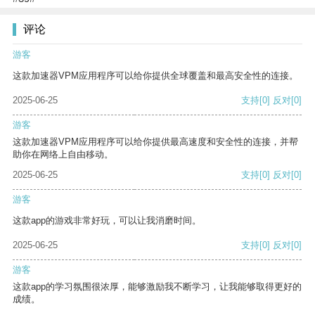
评论
游客
这款加速器VPM应用程序可以给你提供全球覆盖和最高安全性的连接。
2025-06-25
支持
[0]
反对
[0]
游客
这款加速器VPM应用程序可以给你提供最高速度和安全性的连接，并帮
助你在网络上自由移动。
2025-06-25
支持
[0]
反对
[0]
游客
这款app的游戏非常好玩，可以让我消磨时间。
2025-06-25
支持
[0]
反对
[0]
游客
这款app的学习氛围很浓厚，能够激励我不断学习，让我能够取得更好的
成绩。