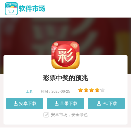
彩票中奖的预兆
工具
|
时间：2025-06-25
|
安卓下载
苹果下载
PC下载
安卓市场，安全绿色