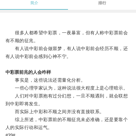
简介
排行
很多人都希望中彩票，一夜暴富，但有人称中彩票前会
有不顺的征兆。
有人说中彩前会做噩梦，有人说中彩前会经历不顺，还
有人说中彩前会感到心神不宁。
中彩票前兆的人会咋样
事实是，这些说法还需量化分析。
一些心理学家认为，这种说法很大程度上是心理暗示。
人们对中彩票抱有过分幻想，一旦不顺遇到，就会联想
到中彩即将发生。
而实际上中彩和不顺之间并没有直接联系。
综上所述，中彩票前的不顺征兆未必准确，还是要靠个
人的实际行动和运气。
#39#