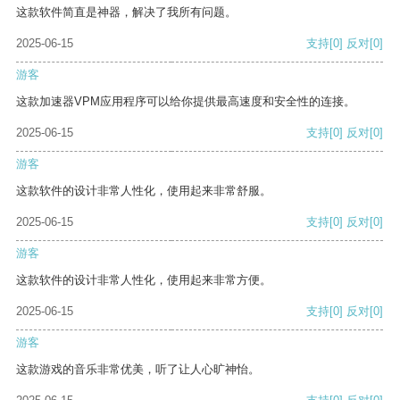
这款软件简直是神器，解决了我所有问题。
2025-06-15
支持
[0]
反对
[0]
游客
这款加速器VPM应用程序可以给你提供最高速度和安全性的连接。
2025-06-15
支持
[0]
反对
[0]
游客
这款软件的设计非常人性化，使用起来非常舒服。
2025-06-15
支持
[0]
反对
[0]
游客
这款软件的设计非常人性化，使用起来非常方便。
2025-06-15
支持
[0]
反对
[0]
游客
这款游戏的音乐非常优美，听了让人心旷神怡。