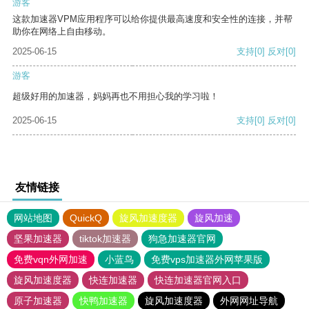
游客
这款加速器VPM应用程序可以给你提供最高速度和安全性的连接，并帮
助你在网络上自由移动。
2025-06-15
支持
[0]
反对
[0]
游客
超级好用的加速器，妈妈再也不用担心我的学习啦！
2025-06-15
支持
[0]
反对
[0]
友情链接
网站地图
QuickQ
旋风加速度器
旋风加速
坚果加速器
tiktok加速器
狗急加速器官网
免费vqn外网加速
小蓝鸟
免费vps加速器外网苹果版
旋风加速度器
快连加速器
快连加速器官网入口
原子加速器
快鸭加速器
旋风加速度器
外网网址导航