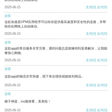
2025-06-15
支持
[0]
反对
[0]
游客
这款加速器VPM应用程序可以给你提供最高速度和安全性的连接，并帮
助你在网络上自由移动。
2025-06-15
支持
[0]
反对
[0]
游客
这款app的售后服务非常完善，遇到问题总是能够得到妥善解决，让我能
够放心购物。
2025-06-15
支持
[0]
反对
[0]
游客
这款app的物流非常快捷，我下单后很快就能收到商品。
2025-06-15
支持
[0]
反对
[0]
游客
梯子神器，ins随便看，美美哒！
2025-06-15
支持
[0]
反对
[0]