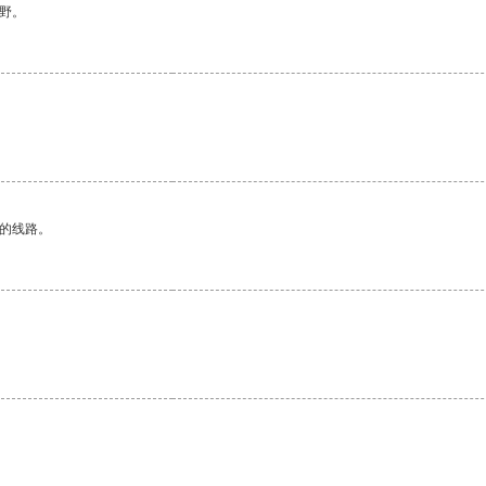
野。
。
区的线路。