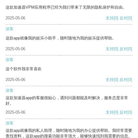
这款加速器VPM应用程序已经为我们带来了无限的隐私保护和自由。
2025-05-06
支持
[0]
反对
[0]
游客
这款app就像我的娱乐小助手，随时随地为我的娱乐提供帮助。
2025-05-06
支持
[0]
反对
[0]
游客
这个软件我非常喜欢
2025-05-06
支持
[0]
反对
[0]
游客
这款加速器app的客服很贴心，遇到问题都能及时解决，服务态度非常
好。
2025-05-06
支持
[0]
反对
[0]
游客
这款app就像我的私人助理，随时随地为我的办公提供帮助。我经常需要
查找资料，这款app的搜索功能非常强大，能够快速找到我需要的信息。