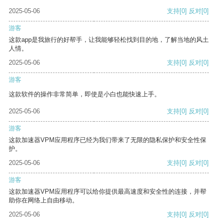
2025-05-06
支持
[0]
反对
[0]
游客
这款app是我旅行的好帮手，让我能够轻松找到目的地，了解当地的风土
人情。
2025-05-06
支持
[0]
反对
[0]
游客
这款软件的操作非常简单，即使是小白也能快速上手。
2025-05-06
支持
[0]
反对
[0]
游客
这款加速器VPM应用程序已经为我们带来了无限的隐私保护和安全性保
护。
2025-05-06
支持
[0]
反对
[0]
游客
这款加速器VPM应用程序可以给你提供最高速度和安全性的连接，并帮
助你在网络上自由移动。
2025-05-06
支持
[0]
反对
[0]