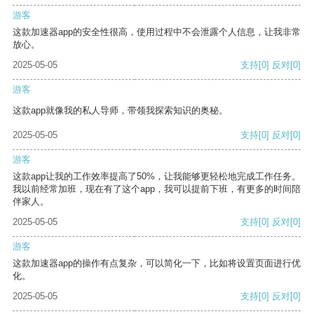
游客
这款加速器app的安全性很高，使用过程中不会泄露个人信息，让我非常
放心。
2025-05-05
支持
[0]
反对
[0]
游客
这款app就像我的私人导师，带领我探索知识的奥秘。
2025-05-05
支持
[0]
反对
[0]
游客
这款app让我的工作效率提高了50%，让我能够更轻松地完成工作任务。
我以前经常加班，现在有了这个app，我可以提前下班，有更多的时间陪
伴家人。
2025-05-05
支持
[0]
反对
[0]
游客
这款加速器app的操作有点复杂，可以简化一下，比如将设置页面进行优
化。
2025-05-05
支持
[0]
反对
[0]