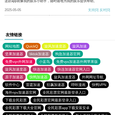
这款app就像我的娱乐小助手，随时随地为我的娱乐提供帮助。
2025-05-05
支持
[0]
反对
[0]
友情链接
网站地图
QuickQ
旋风加速度器
旋风加速
坚果加速器
tiktok加速器
狗急加速器官网
免费vqn外网加速
小蓝鸟
免费vps加速器外网苹果版
旋风加速度器
快连加速器
快连加速器官网入口
原子加速器
快鸭加速器
旋风加速度器
外网网址导航
软件中心
雷霆加速
狂飙加速器
哔咔漫画
快鸭VPN
海外npv加速器官网
全民彩票官网最新登录入口
下载全民彩票
全民彩票官网最新登录入口
全民彩票下载大全官网
全民彩票app下载安装安卓