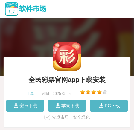
全民彩票官网app下载安装
工具
|
时间：2025-05-05
|
安卓下载
苹果下载
PC下载
安卓市场，安全绿色