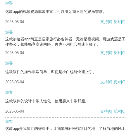
游客
这款app的视频资源非常丰富，可以满足我不同的娱乐需求。
2025-05-04
支持
[0]
反对
[0]
游客
这款加速器app简直是居家旅行必备神器，无论是看视频、玩游戏还是工
作办公，都能畅享高速网络，再也不用担心网速卡顿了。
2025-05-04
支持
[0]
反对
[0]
游客
这款软件的操作非常简单，即使是小白也能快速上手。
2025-05-04
支持
[0]
反对
[0]
游客
这款软件的设计非常人性化，使用起来非常舒服。
2025-05-04
支持
[0]
反对
[0]
游客
这款app是我旅行的好帮手，让我能够轻松找到目的地，了解当地的风土