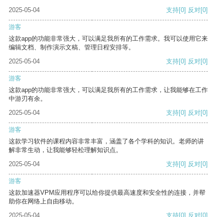
2025-05-04
支持
[0]
反对
[0]
游客
这款app的功能非常强大，可以满足我所有的工作需求。我可以使用它来
编辑文档、制作演示文稿、管理日程安排等。
2025-05-04
支持
[0]
反对
[0]
游客
这款app的功能非常强大，可以满足我所有的工作需求，让我能够在工作
中游刃有余。
2025-05-04
支持
[0]
反对
[0]
游客
这款学习软件的课程内容非常丰富，涵盖了各个学科的知识。老师的讲
解非常生动，让我能够轻松理解知识点。
2025-05-04
支持
[0]
反对
[0]
游客
这款加速器VPM应用程序可以给你提供最高速度和安全性的连接，并帮
助你在网络上自由移动。
2025-05-04
支持
[0]
反对
[0]