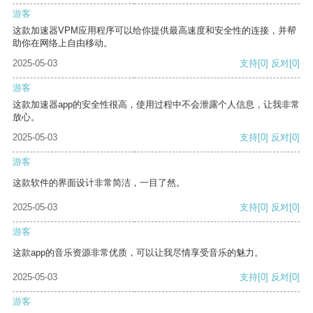
游客
这款加速器VPM应用程序可以给你提供最高速度和安全性的连接，并帮
助你在网络上自由移动。
2025-05-03
支持
[0]
反对
[0]
游客
这款加速器app的安全性很高，使用过程中不会泄露个人信息，让我非常
放心。
2025-05-03
支持
[0]
反对
[0]
游客
这款软件的界面设计非常简洁，一目了然。
2025-05-03
支持
[0]
反对
[0]
游客
这款app的音乐资源非常优质，可以让我尽情享受音乐的魅力。
2025-05-03
支持
[0]
反对
[0]
游客