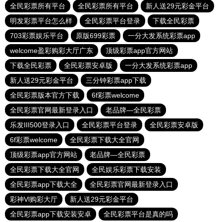
全民彩票所有平台
全民彩票所有平台
新人送29元彩金平台
明发彩票平台怎么样
全民彩票平台登录
下载全民彩票
703彩票娱乐平台
原版699彩票
一分大发系统彩票app
welcome盈彩购彩大厅广东
顶级彩票app官方网站
下载全民彩票
全民彩票安卓版
一分大发系统彩票app
新人送29元彩金平台
三分钟彩票app下载
全民彩票版本官方下载
6f彩票welcome
全民彩票官网最新登录入口
老品牌—全民彩票
乐发III500登录入口
全民彩票平台登录
全民彩票安卓版
6f彩票welcome
全民彩票下载大全官网
顶级彩票app官方网站
老品牌—全民彩票
全民彩票下载大全官网
全民娱乐彩票下载安装
全民彩票app下载大全
全民彩票官网最新登录入口
彩神Vl购彩大厅
新人送29元彩金平台
全民彩票app下载安装安卓
全民彩票平台是真的吗