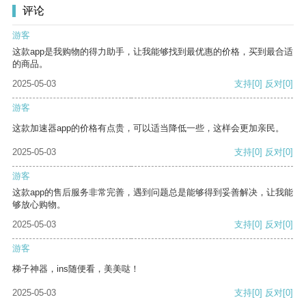
评论
游客
这款app是我购物的得力助手，让我能够找到最优惠的价格，买到最合适
的商品。
2025-05-03
支持
[0]
反对
[0]
游客
这款加速器app的价格有点贵，可以适当降低一些，这样会更加亲民。
2025-05-03
支持
[0]
反对
[0]
游客
这款app的售后服务非常完善，遇到问题总是能够得到妥善解决，让我能
够放心购物。
2025-05-03
支持
[0]
反对
[0]
游客
梯子神器，ins随便看，美美哒！
2025-05-03
支持
[0]
反对
[0]