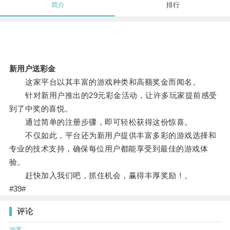
简介
排行
新用户送彩金
这家平台以其丰富的游戏种类和高额奖金而闻名。
针对新用户推出的29元彩金活动，让许多玩家提前感受
到了中奖的喜悦。
通过简单的注册步骤，即可轻松获得这份惊喜。
不仅如此，平台还为新用户提供丰富多彩的游戏选择和
专业的技术支持，确保每位用户都能享受到最佳的游戏体
验。
赶快加入我们吧，抓住机会，赢得丰厚奖励！。
#39#
评论
游客