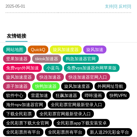
2025-05-01
支持
[0]
反对
[0]
友情链接
网站地图
QuickQ
旋风加速度器
旋风加速
坚果加速器
tiktok加速器
狗急加速器官网
免费vqn外网加速
小蓝鸟
免费vps加速器外网苹果版
旋风加速度器
快连加速器
快连加速器官网入口
原子加速器
快鸭加速器
旋风加速度器
外网网址导航
软件中心
雷霆加速
狂飙加速器
哔咔漫画
快鸭VPN
海外npv加速器官网
全民彩票官网最新登录入口
下载全民彩票
全民彩票官网最新登录入口
全民彩票下载大全官网
全民彩票app下载安装安卓
全民彩票所有平台
全民彩票所有平台
新人送29元彩金平台