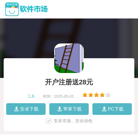
开户注册送28元
工具
|
时间：2025-05-01
|
安卓下载
苹果下载
PC下载
安卓市场，安全绿色