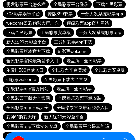
明发彩票平台怎么样
全民彩票平台登录
下载全民彩票
703彩票娱乐平台
原版699彩票
一分大发系统彩票app
welcome盈彩购彩大厅广东
顶级彩票app官方网站
下载全民彩票
全民彩票安卓版
一分大发系统彩票app
新人送29元彩金平台
三分钟彩票app下载
全民彩票版本官方下载
6f彩票welcome
全民彩票官网最新登录入口
老品牌—全民彩票
乐发III500登录入口
全民彩票平台登录
全民彩票安卓版
6f彩票welcome
全民彩票下载大全官网
顶级彩票app官方网站
老品牌—全民彩票
全民彩票下载大全官网
全民娱乐彩票下载安装
全民彩票app下载大全
全民彩票官网最新登录入口
彩神Vl购彩大厅
新人送29元彩金平台
全民彩票app下载安装安卓
全民彩票平台是真的吗
彩神Vl购彩大厅
全民彩票版本官方下载