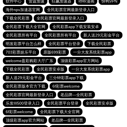
软件中心
雷霆加速
狂飙加速器
哔咔漫画
快鸭VPN
海外npv加速器官网
全民彩票官网最新登录入口
下载全民彩票
全民彩票官网最新登录入口
全民彩票下载大全官网
全民彩票app下载安装安卓
全民彩票所有平台
全民彩票所有平台
新人送29元彩金平台
明发彩票平台怎么样
全民彩票平台登录
下载全民彩票
703彩票娱乐平台
原版699彩票
一分大发系统彩票app
welcome盈彩购彩大厅广东
顶级彩票app官方网站
下载全民彩票
全民彩票安卓版
一分大发系统彩票app
新人送29元彩金平台
三分钟彩票app下载
全民彩票版本官方下载
6f彩票welcome
全民彩票官网最新登录入口
老品牌—全民彩票
乐发III500登录入口
全民彩票平台登录
全民彩票安卓版
6f彩票welcome
全民彩票下载大全官网
顶级彩票app官方网站
老品牌—全民彩票