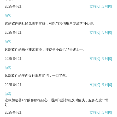
2025-04-21
支持
[0]
反对
[0]
游客
这款软件的社区氛围非常好，可以与其他用户交流学习心得。
2025-04-21
支持
[0]
反对
[0]
游客
这款软件的操作非常简单，即使是小白也能快速上手。
2025-04-21
支持
[0]
反对
[0]
游客
这款软件的界面设计非常简洁，一目了然。
2025-04-21
支持
[0]
反对
[0]
游客
这款加速器app的客服很贴心，遇到问题都能及时解决，服务态度非常
好。
2025-04-21
支持
[0]
反对
[0]