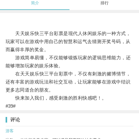
简介
排行
天天娱乐快三平台彩票是现代人休闲娱乐的一种方式，
玩家可以在游戏中用自己的智慧和运气去猜测开奖号码，从
而赢得丰厚的奖金。
游戏简单易懂，不仅能够锻炼玩家的逻辑思维能力，还
能够增加玩家的娱乐体验。
在天天娱乐快三平台彩票中，不仅有刺激的赌博情节，
还有丰富的游戏玩法和社交互动，让玩家能够在游戏中结识
更多志同道合的朋友。
快来加入我们，感受刺激的胜利快感吧！。
#39#
评论
游客