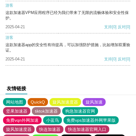
游客
这款加速器VPM应用程序已经为我们带来了无限的流畅体验和安全性保
护。
2025-04-21
支持
[0]
反对
[0]
游客
这款加速器app的安全性有待提高，可以加强防护措施，比如增加双重验
证。
2025-04-21
支持
[0]
反对
[0]
友情链接
网站地图
QuickQ
旋风加速度器
旋风加速
坚果加速器
tiktok加速器
狗急加速器官网
免费vqn外网加速
小蓝鸟
免费vps加速器外网苹果版
旋风加速度器
快连加速器
快连加速器官网入口