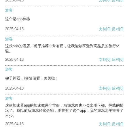
2025-04-13
支持
[0]
反对
[0]
游客
这个是app神器
2025-04-13
支持
[0]
反对
[0]
游客
这款app的酒店、餐厅推荐非常有用，让我能够享受到高品质的旅行体
验。
2025-04-13
支持
[0]
反对
[0]
游客
梯子神器，ins随便看，美美哒！
2025-04-13
支持
[0]
反对
[0]
游客
这款加速器app的加速效果非常好，玩游戏再也不会出现卡顿、掉线的情
况了。我以前玩游戏经常会输，现在有了这个app，我的游戏水平提升了
不少。
2025-04-13
支持
[0]
反对
[0]