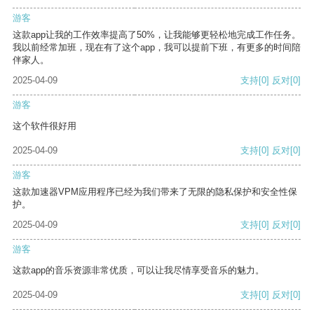
游客
这款app让我的工作效率提高了50%，让我能够更轻松地完成工作任务。
我以前经常加班，现在有了这个app，我可以提前下班，有更多的时间陪
伴家人。
2025-04-09
支持
[0]
反对
[0]
游客
这个软件很好用
2025-04-09
支持
[0]
反对
[0]
游客
这款加速器VPM应用程序已经为我们带来了无限的隐私保护和安全性保
护。
2025-04-09
支持
[0]
反对
[0]
游客
这款app的音乐资源非常优质，可以让我尽情享受音乐的魅力。
2025-04-09
支持
[0]
反对
[0]