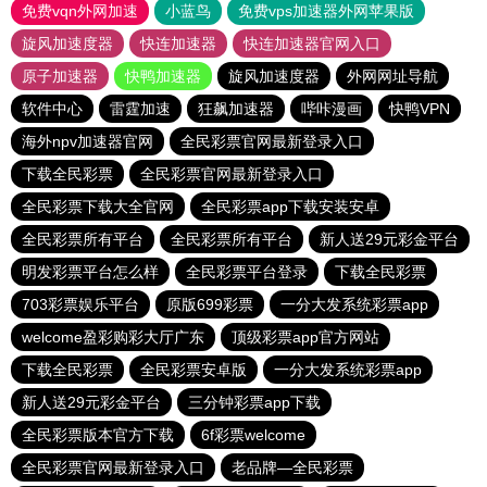
免费vqn外网加速
小蓝鸟
免费vps加速器外网苹果版
旋风加速度器
快连加速器
快连加速器官网入口
原子加速器
快鸭加速器
旋风加速度器
外网网址导航
软件中心
雷霆加速
狂飙加速器
哔咔漫画
快鸭VPN
海外npv加速器官网
全民彩票官网最新登录入口
下载全民彩票
全民彩票官网最新登录入口
全民彩票下载大全官网
全民彩票app下载安装安卓
全民彩票所有平台
全民彩票所有平台
新人送29元彩金平台
明发彩票平台怎么样
全民彩票平台登录
下载全民彩票
703彩票娱乐平台
原版699彩票
一分大发系统彩票app
welcome盈彩购彩大厅广东
顶级彩票app官方网站
下载全民彩票
全民彩票安卓版
一分大发系统彩票app
新人送29元彩金平台
三分钟彩票app下载
全民彩票版本官方下载
6f彩票welcome
全民彩票官网最新登录入口
老品牌—全民彩票