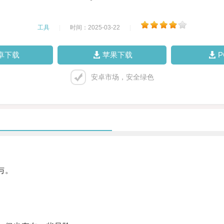
工具
|
时间：2025-03-22
|
卓下载
苹果下载
安卓市场，安全绿色
与。