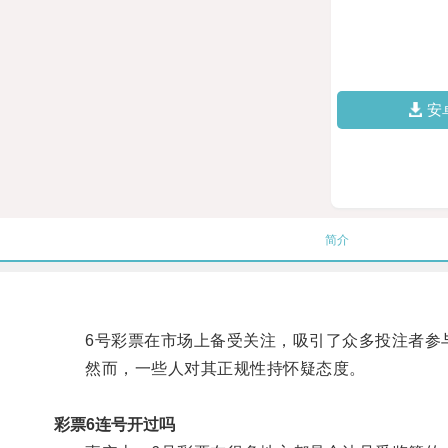
安
简介
6号彩票在市场上备受关注，吸引了众多投注者参
然而，一些人对其正规性持怀疑态度。
彩票6连号开过吗