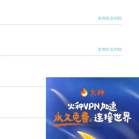
支持
[0]
反对
[0]
支持
[0]
反对
[0]
支持
[0]
反对
[0]
支持
[0]
反对
[0]