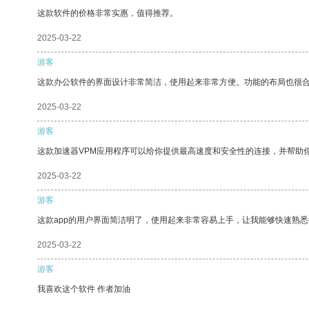
这款软件的价格非常实惠，值得推荐。
2025-03-22
游客
这款办公软件的界面设计非常简洁，使用起来非常方便。功能的布局也很
2025-03-22
游客
这款加速器VPM应用程序可以给你提供最高速度和安全性的连接，并帮助
2025-03-22
游客
这款app的用户界面简洁明了，使用起来非常容易上手，让我能够快速熟悉
2025-03-22
游客
我喜欢这个软件 作者加油