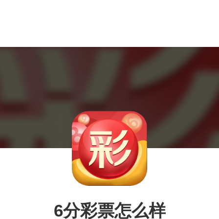
6分彩票怎么样