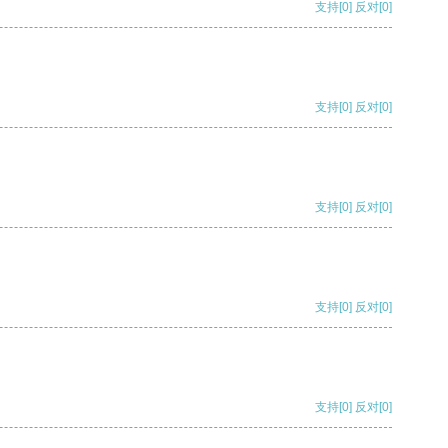
支持
[0]
反对
[0]
支持
[0]
反对
[0]
支持
[0]
反对
[0]
支持
[0]
反对
[0]
支持
[0]
反对
[0]