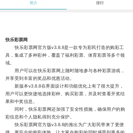
简介
排行
快乐彩票网
快乐彩票网官方版v3.8.8是一款专为彩民打造的购彩工
具，集成了多种彩种，覆盖了福利彩票、体育彩票等多个领
域。
用户可以在快乐彩票网上随时随地参与各种彩票游戏，
并享受到丰富的奖品和优惠活动。
新版本v3.8.8在界面设计和功能优化上有了很大提升，
用户可以更快捷地选择彩种、购买彩票，并及时查看开奖结
果和中奖信息。
同时，快乐彩票网还加强了安全性措施，确保用户的购
彩信息和个人隐私得到充分保护。
快乐彩票网官方版v3.8.8的推出为广大彩民带来了更便
捷、更安全的购彩体验，让大家在购彩的同时感受到更多的