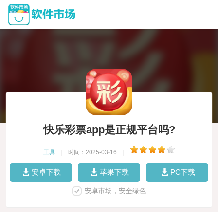
快乐彩票app是正规平台吗?
工具
|
时间：2025-03-16
|
安卓下载
苹果下载
PC下载
安卓市场，安全绿色