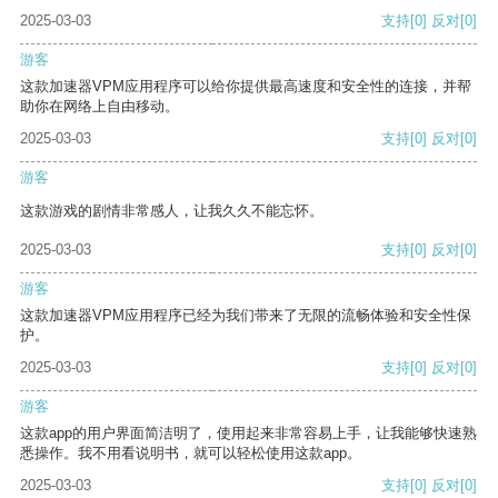
2025-03-03
支持
[0]
反对
[0]
游客
这款加速器VPM应用程序可以给你提供最高速度和安全性的连接，并帮
助你在网络上自由移动。
2025-03-03
支持
[0]
反对
[0]
游客
这款游戏的剧情非常感人，让我久久不能忘怀。
2025-03-03
支持
[0]
反对
[0]
游客
这款加速器VPM应用程序已经为我们带来了无限的流畅体验和安全性保
护。
2025-03-03
支持
[0]
反对
[0]
游客
这款app的用户界面简洁明了，使用起来非常容易上手，让我能够快速熟
悉操作。我不用看说明书，就可以轻松使用这款app。
2025-03-03
支持
[0]
反对
[0]