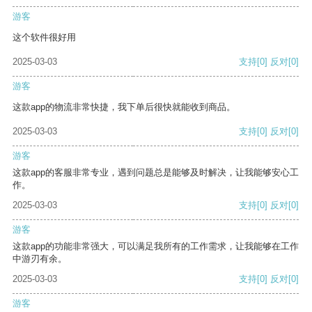
游客
这个软件很好用
2025-03-03
支持
[0]
反对
[0]
游客
这款app的物流非常快捷，我下单后很快就能收到商品。
2025-03-03
支持
[0]
反对
[0]
游客
这款app的客服非常专业，遇到问题总是能够及时解决，让我能够安心工
作。
2025-03-03
支持
[0]
反对
[0]
游客
这款app的功能非常强大，可以满足我所有的工作需求，让我能够在工作
中游刃有余。
2025-03-03
支持
[0]
反对
[0]
游客