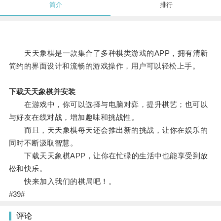
简介
排行
天天象棋是一款集合了多种棋类游戏的APP，拥有清新
简约的界面设计和流畅的游戏操作，用户可以轻松上手。
下载天天象棋并安装
在游戏中，你可以选择与电脑对弈，提升棋艺；也可以
与好友在线对战，增加趣味和挑战性。
而且，天天象棋每天还会推出新的挑战，让你在娱乐的
同时不断汲取智慧。
下载天天象棋APP，让你在忙碌的生活中也能享受到放
松和快乐。
快来加入我们的棋局吧！。
#39#
评论