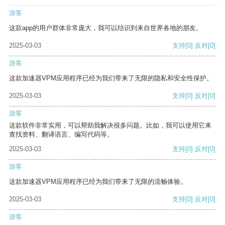
游客
这款app的用户群体非常庞大，我可以结识到来自世界各地的朋友。
2025-03-03
支持
[0]
反对
[0]
游客
这款加速器VPM应用程序已经为我们带来了无限的隐私和安全性保护。
2025-03-03
支持
[0]
反对
[0]
游客
这款软件非常实用，可以帮助我解决很多问题。比如，我可以使用它来
查找资料、翻译语言、编写代码等。
2025-03-03
支持
[0]
反对
[0]
游客
这款加速器VPM应用程序已经为我们带来了无限的流畅体验。
2025-03-03
支持
[0]
反对
[0]
游客