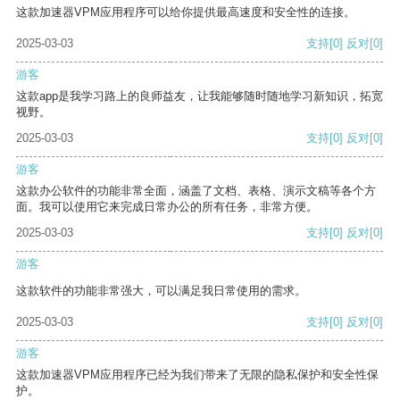
这款加速器VPM应用程序可以给你提供最高速度和安全性的连接。
2025-03-03
支持
[0]
反对
[0]
游客
这款app是我学习路上的良师益友，让我能够随时随地学习新知识，拓宽
视野。
2025-03-03
支持
[0]
反对
[0]
游客
这款办公软件的功能非常全面，涵盖了文档、表格、演示文稿等各个方
面。我可以使用它来完成日常办公的所有任务，非常方便。
2025-03-03
支持
[0]
反对
[0]
游客
这款软件的功能非常强大，可以满足我日常使用的需求。
2025-03-03
支持
[0]
反对
[0]
游客
这款加速器VPM应用程序已经为我们带来了无限的隐私保护和安全性保
护。