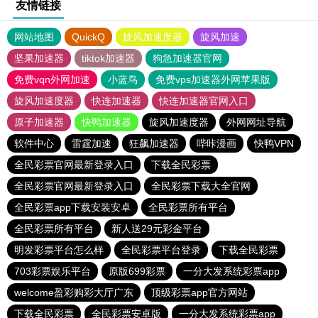
友情链接
网站地图
QuickQ
旋风加速度器
旋风加速
坚果加速器
tiktok加速器
狗急加速器官网
免费vqn外网加速
小蓝鸟
免费vps加速器外网苹果版
旋风加速度器
快连加速器
快连加速器官网入口
原子加速器
快鸭加速器
旋风加速度器
外网网址导航
软件中心
雷霆加速
狂飙加速器
哔咔漫画
快鸭VPN
全民彩票官网最新登录入口
下载全民彩票
全民彩票官网最新登录入口
全民彩票下载大全官网
全民彩票app下载安装安卓
全民彩票所有平台
全民彩票所有平台
新人送29元彩金平台
明发彩票平台怎么样
全民彩票平台登录
下载全民彩票
703彩票娱乐平台
原版699彩票
一分大发系统彩票app
welcome盈彩购彩大厅广东
顶级彩票app官方网站
下载全民彩票
全民彩票安卓版
一分大发系统彩票app