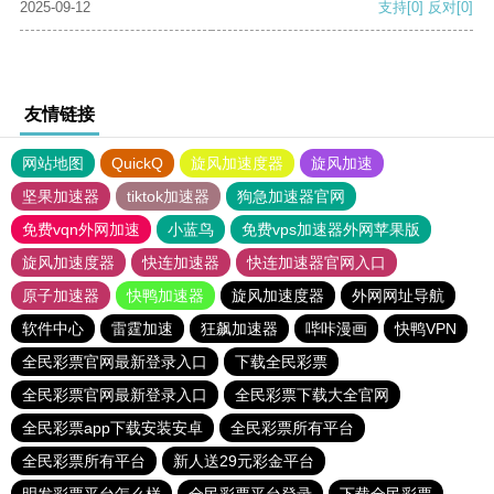
2025-09-12
支持
[0]
反对
[0]
友情链接
网站地图
QuickQ
旋风加速度器
旋风加速
坚果加速器
tiktok加速器
狗急加速器官网
免费vqn外网加速
小蓝鸟
免费vps加速器外网苹果版
旋风加速度器
快连加速器
快连加速器官网入口
原子加速器
快鸭加速器
旋风加速度器
外网网址导航
软件中心
雷霆加速
狂飙加速器
哔咔漫画
快鸭VPN
全民彩票官网最新登录入口
下载全民彩票
全民彩票官网最新登录入口
全民彩票下载大全官网
全民彩票app下载安装安卓
全民彩票所有平台
全民彩票所有平台
新人送29元彩金平台