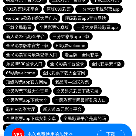
明发彩票平台怎么样
全民彩票平台登录
下载全民彩票
703彩票娱乐平台
原版699彩票
一分大发系统彩票app
welcome盈彩购彩大厅广东
顶级彩票app官方网站
下载全民彩票
全民彩票安卓版
一分大发系统彩票app
新人送29元彩金平台
三分钟彩票app下载
全民彩票版本官方下载
6f彩票welcome
全民彩票官网最新登录入口
老品牌—全民彩票
乐发III500登录入口
全民彩票平台登录
全民彩票安卓版
6f彩票welcome
全民彩票下载大全官网
顶级彩票app官方网站
老品牌—全民彩票
全民彩票下载大全官网
全民娱乐彩票下载安装
全民彩票app下载大全
全民彩票官网最新登录入口
彩神Vl购彩大厅
新人送29元彩金平台
全民彩票app下载安装安卓
全民彩票平台是真的吗
彩神Vl购彩大厅
全民彩票版本官方下载
永久免费使用的加速器
下载