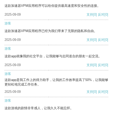
这款加速器VPM应用程序可以给你提供最高速度和安全性的连接。
2025-09-09
支持
[0]
反对
[0]
游客
这款加速器VPM应用程序已经为我们带来了无限的隐私和自由。
2025-09-09
支持
[0]
反对
[0]
游客
这款app就像我的社交平台，让我能够与志同道合的朋友一起交流。
2025-09-09
支持
[0]
反对
[0]
游客
这款app是我工作上的得力助手，让我的工作效率提高了50%，让我能够
更轻松地完成工作任务。
2025-09-09
支持
[0]
反对
[0]
游客
这款游戏的剧情非常感人，让我久久不能忘怀。