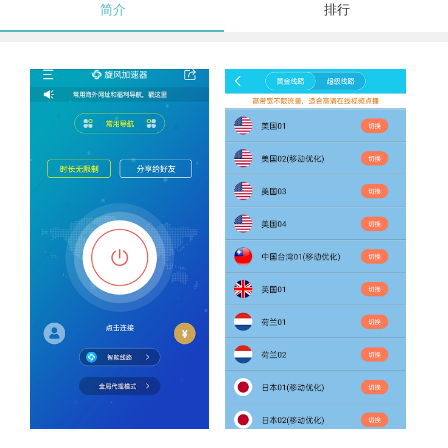
简介
排行