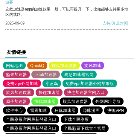
游客
这款加速器app的加速效果一般，可以再提升一下，比如能够支持更多地
区的线路。
2025-09-09
支持
[0]
反对
[0]
友情链接
网站地图
QuickQ
旋风加速度器
旋风加速
坚果加速器
tiktok加速器
狗急加速器官网
免费vqn外网加速
小蓝鸟
免费vps加速器外网苹果版
旋风加速度器
快连加速器
快连加速器官网入口
原子加速器
快鸭加速器
旋风加速度器
外网网址导航
软件中心
雷霆加速
狂飙加速器
哔咔漫画
快鸭VPN
全民彩票官网最新登录入口
下载全民彩票
全民彩票官网最新登录入口
全民彩票下载大全官网