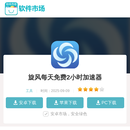
旋风每天免费2小时加速器
工具
|
时间：2025-09-09
|
安卓下载
苹果下载
PC下载
安卓市场，安全绿色