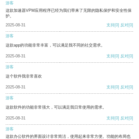
游客
这款加速器VPM应用程序已经为我们带来了无限的隐私保护和安全性保
护。
2025-08-31
支持
[0]
反对
[0]
游客
这款app的功能非常丰富，可以满足我不同的社交需求。
2025-08-31
支持
[0]
反对
[0]
游客
这个软件我非常喜欢
2025-08-31
支持
[0]
反对
[0]
游客
这款软件的功能非常强大，可以满足我日常使用的需求。
2025-08-31
支持
[0]
反对
[0]
游客
这款办公软件的界面设计非常简洁，使用起来非常方便。功能的布局也