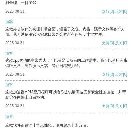
很合理，一目了然。
2025-08-31
支持
[0]
反对
[0]
游客
这款办公软件的功能非常全面，涵盖了文档、表格、演示文稿等各个方
面。我可以使用它来完成日常办公的所有任务，非常方便。
2025-08-31
支持
[0]
反对
[0]
游客
这款app的功能非常强大，可以满足我所有的工作需求。我可以使用它来
编辑文档、制作演示文稿、管理日程安排等。
2025-08-31
支持
[0]
反对
[0]
游客
这款加速器VPM应用程序可以给你提供最高速度和安全性的连接，并帮
助你在网络上自由移动。
2025-08-31
支持
[0]
反对
[0]
游客
这款软件的设计非常人性化，使用起来非常方便。