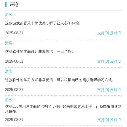
评论
游客
这款游戏的音乐非常优美，听了让人心旷神怡。
2025-08-31
支持
[0]
反对
[0]
游客
这款软件的界面设计非常简洁，一目了然。
2025-08-31
支持
[0]
反对
[0]
游客
这款软件的学习方式非常灵活，可以根据自己的需求选择学习方式。
2025-08-31
支持
[0]
反对
[0]
游客
这款app的用户界面简洁明了，使用起来非常容易上手，让我能够快速熟
悉操作。
2025-08-31
支持
[0]
反对
[0]