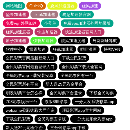
网站地图
QuickQ
旋风加速度器
旋风加速
坚果加速器
tiktok加速器
狗急加速器官网
免费vqn外网加速
小蓝鸟
免费vps加速器外网苹果版
旋风加速度器
快连加速器
快连加速器官网入口
原子加速器
快鸭加速器
旋风加速度器
外网网址导航
软件中心
雷霆加速
狂飙加速器
哔咔漫画
快鸭VPN
全民彩票官网最新登录入口
下载全民彩票
全民彩票官网最新登录入口
全民彩票下载大全官网
全民彩票app下载安装安卓
全民彩票所有平台
全民彩票所有平台
新人送29元彩金平台
明发彩票平台怎么样
全民彩票平台登录
下载全民彩票
703彩票娱乐平台
原版699彩票
一分大发系统彩票app
welcome盈彩购彩大厅广东
顶级彩票app官方网站
下载全民彩票
全民彩票安卓版
一分大发系统彩票app
新人送29元彩金平台
三分钟彩票app下载