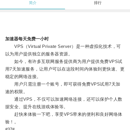
简介
排行
加速器每天免费一小时
VPS（Virtual Private Server）是一种虚拟化技术，可
以为用户提供独立的服务器资源。
如今，有许多互联网服务提供商为用户提供免费VPS试
用7天加速服务，让用户可以在这段时间内体验到更快速、更
稳定的网络连接。
用户只需注册一个账号，即可获得免费VPS试用7天加
速的权限。
通过VPS，不仅可以加速网络连接，还可以保护个人数
据安全、提升在线游戏体验等。
赶快来体验一下吧，享受VPS带来的便利和良好网络体
验！。
#37#