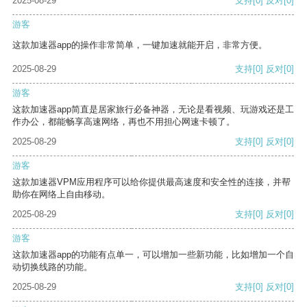
2025-08-29
支持
[0]
反对
[0]
游客
这款加速器app的操作非常简单，一键加速就能开启，非常方便。
2025-08-29
支持
[0]
反对
[0]
游客
这款加速器app简直是居家旅行必备神器，无论是看视频、玩游戏还是工
作办公，都能畅享高速网络，再也不用担心网速卡顿了。
2025-08-29
支持
[0]
反对
[0]
游客
这款加速器VPM应用程序可以给你提供最高速度和安全性的连接，并帮
助你在网络上自由移动。
2025-08-29
支持
[0]
反对
[0]
游客
这款加速器app的功能有点单一，可以增加一些新功能，比如增加一个自
动切换线路的功能。
2025-08-29
支持
[0]
反对
[0]