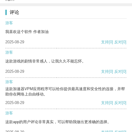
评论
游客
我喜欢这个软件 作者加油
2025-08-29
支持
[0]
反对
[0]
游客
这款游戏的剧情非常感人，让我久久不能忘怀。
2025-08-29
支持
[0]
反对
[0]
游客
这款加速器VPM应用程序可以给你提供最高速度和安全性的连接，并帮
助你在网络上自由移动。
2025-08-29
支持
[0]
反对
[0]
游客
这款app的用户评论非常真实，可以帮助我做出更准确的选择。