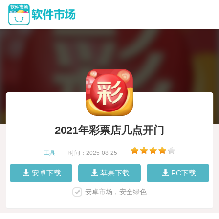
2021年彩票店几点开门
工具
|
时间：2025-08-25
|
安卓下载
苹果下载
PC下载
安卓市场，安全绿色