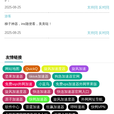
2025-08-25
支持
[0]
反对
[0]
游客
梯子神器，ins随便看，美美哒！
2025-08-25
支持
[0]
反对
[0]
友情链接
网站地图
QuickQ
旋风加速度器
旋风加速
坚果加速器
tiktok加速器
狗急加速器官网
免费vqn外网加速
小蓝鸟
免费vps加速器外网苹果版
旋风加速度器
快连加速器
快连加速器官网入口
原子加速器
快鸭加速器
旋风加速度器
外网网址导航
软件中心
雷霆加速
狂飙加速器
哔咔漫画
快鸭VPN