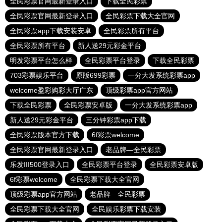
全民彩票官网最新登录入口
下载全民彩票
全民彩票官网最新登录入口
全民彩票下载大全官网
全民彩票app下载安装安卓
全民彩票所有平台
全民彩票所有平台
新人送29元彩金平台
明发彩票平台怎么样
全民彩票平台登录
下载全民彩票
703彩票娱乐平台
原版699彩票
一分大发系统彩票app
welcome盈彩购彩大厅广东
顶级彩票app官方网站
下载全民彩票
全民彩票安卓版
一分大发系统彩票app
新人送29元彩金平台
三分钟彩票app下载
全民彩票版本官方下载
6f彩票welcome
全民彩票官网最新登录入口
老品牌—全民彩票
乐发III500登录入口
全民彩票平台登录
全民彩票安卓版
6f彩票welcome
全民彩票下载大全官网
顶级彩票app官方网站
老品牌—全民彩票
全民彩票下载大全官网
全民娱乐彩票下载安装