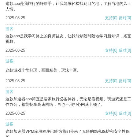
这款app是我旅行的好帮手，让我能够轻松找到目的地，了解当地的风土
人情。
2025-08-25
支持
[0]
反对
[0]
游客
这款app是我学习路上的良师益友，让我能够随时随地学习新知识，拓宽
视野。
2025-08-25
支持
[0]
反对
[0]
游客
这款游戏非常好玩，画面精美，玩法丰富。
2025-08-25
支持
[0]
反对
[0]
游客
这款加速器app简直是居家旅行必备神器，无论是看视频、玩游戏还是工
作办公，都能畅享高速网络，再也不用担心网速卡顿了。
2025-08-25
支持
[0]
反对
[0]
游客
这款加速器VPM应用程序已经为我们带来了无限的隐私保护和安全性保
护。