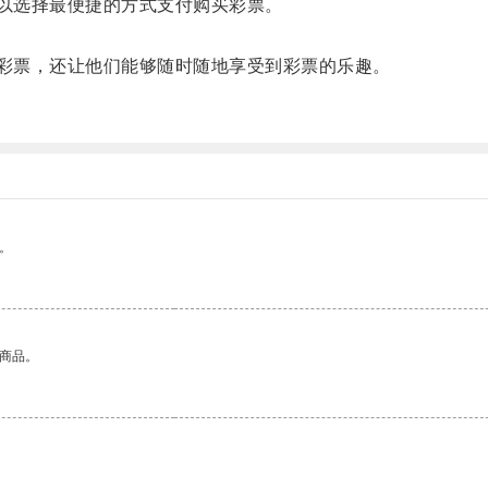
以选择最便捷的方式支付购买彩票。
彩票，还让他们能够随时随地享受到彩票的乐趣。
。
的商品。