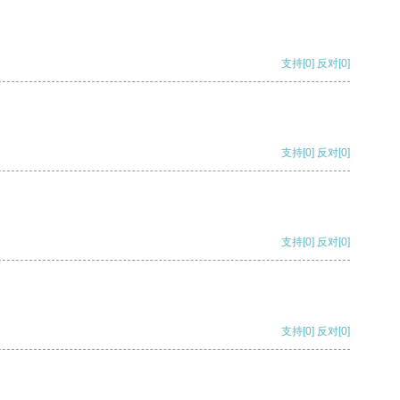
支持
[0]
反对
[0]
支持
[0]
反对
[0]
支持
[0]
反对
[0]
支持
[0]
反对
[0]