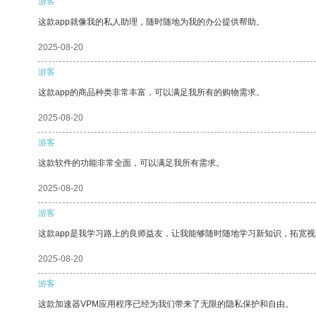
游客
这款app就像我的私人助理，随时随地为我的办公提供帮助。
2025-08-20
游客
这款app的商品种类非常丰富，可以满足我所有的购物需求。
2025-08-20
游客
这款软件的功能非常全面，可以满足我所有需求。
2025-08-20
游客
这款app是我学习路上的良师益友，让我能够随时随地学习新知识，拓宽视
2025-08-20
游客
这款加速器VPM应用程序已经为我们带来了无限的隐私保护和自由。