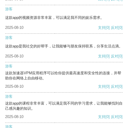
游客
这款app的视频资源非常丰富，可以满足我不同的娱乐需求。
2025-08-10
支持
[0]
反对
[0]
游客
这款app是我社交的好帮手，让我能够与朋友保持联系，分享生活点滴。
2025-08-10
支持
[0]
反对
[0]
游客
这款加速器VPM应用程序可以给你提供最高速度和安全性的连接，并帮
助你在网络上自由移动。
2025-08-10
支持
[0]
反对
[0]
游客
这款app的课程非常丰富，可以满足我不同的学习需求，让我能够找到自
己感兴趣的知识。
2025-08-10
支持
[0]
反对
[0]
游客