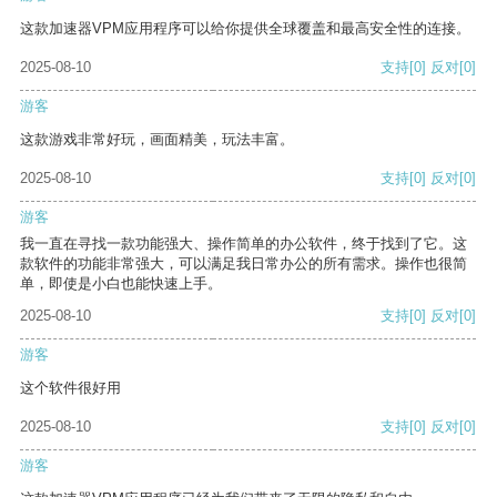
这款加速器VPM应用程序可以给你提供全球覆盖和最高安全性的连接。
2025-08-10
支持
[0]
反对
[0]
游客
这款游戏非常好玩，画面精美，玩法丰富。
2025-08-10
支持
[0]
反对
[0]
游客
我一直在寻找一款功能强大、操作简单的办公软件，终于找到了它。这
款软件的功能非常强大，可以满足我日常办公的所有需求。操作也很简
单，即使是小白也能快速上手。
2025-08-10
支持
[0]
反对
[0]
游客
这个软件很好用
2025-08-10
支持
[0]
反对
[0]
游客