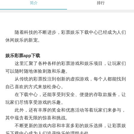
简介
排行
随着科技的不断进步，彩票娱乐下载中心已经成为人们
休闲娱乐的新宠。
娱乐彩票app下载
这里汇聚了各种各样的彩票游戏和娱乐项目，让玩家们
可以随时随地体验刺激和乐趣。
从传统的彩票投注到创新的虚拟游戏，每个人都能找到
自己喜欢的方式来放松身心。
在下载中心，还能享受到安全、便捷的存取款服务，让
玩家们尽情享受游戏的乐趣。
此外，还有丰厚的奖金和优惠活动等着玩家们来参与，
其中蕴含着无限的惊喜和挑战。
不断更新的游戏内容和丰富多彩的娱乐选择，让彩票娱
乐下载中心成为人们追寻快乐的理想去处。