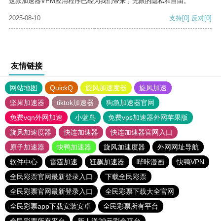
这款加速器VPM应用程序已经为我们带来了无限的隐私和自由。
2025-08-10
支持
[0]
反对
[0]
友情链接
网站地图
QuickQ
旋风加速度器
旋风加速
坚果加速器
tiktok加速器
狗急加速器官网
免费vqn外网加速
小蓝鸟
免费vps加速器外网苹果版
旋风加速度器
快连加速器
快连加速器官网入口
原子加速器
快鸭加速器
旋风加速度器
外网网址导航
软件中心
雷霆加速
狂飙加速器
哔咔漫画
快鸭VPN
全民彩票官网最新登录入口
下载全民彩票
全民彩票官网最新登录入口
全民彩票下载大全官网
全民彩票app下载安装安卓
全民彩票所有平台