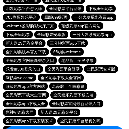
全民彩票所有平台
新人送29元彩金平台
明发彩票平台怎么样
全民彩票平台登录
下载全民彩票
703彩票娱乐平台
原版699彩票
一分大发系统彩票app
welcome盈彩购彩大厅广东
顶级彩票app官方网站
下载全民彩票
全民彩票安卓版
一分大发系统彩票app
新人送29元彩金平台
三分钟彩票app下载
全民彩票版本官方下载
6f彩票welcome
全民彩票官网最新登录入口
老品牌—全民彩票
乐发III500登录入口
全民彩票平台登录
全民彩票安卓版
6f彩票welcome
全民彩票下载大全官网
顶级彩票app官方网站
老品牌—全民彩票
全民彩票下载大全官网
全民娱乐彩票下载安装
全民彩票app下载大全
全民彩票官网最新登录入口
彩神Vl购彩大厅
新人送29元彩金平台
全民彩票app下载安装安卓
全民彩票平台是真的吗