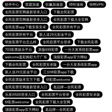
软件中心
雷霆加速
狂飙加速器
哔咔漫画
快鸭VPN
全民彩票官网最新登录入口
下载全民彩票
全民彩票官网最新登录入口
全民彩票下载大全官网
全民彩票app下载安装安卓
全民彩票所有平台
全民彩票所有平台
新人送29元彩金平台
明发彩票平台怎么样
全民彩票平台登录
下载全民彩票
703彩票娱乐平台
原版699彩票
一分大发系统彩票app
welcome盈彩购彩大厅广东
顶级彩票app官方网站
下载全民彩票
全民彩票安卓版
一分大发系统彩票app
新人送29元彩金平台
三分钟彩票app下载
全民彩票版本官方下载
6f彩票welcome
全民彩票官网最新登录入口
老品牌—全民彩票
乐发III500登录入口
全民彩票平台登录
全民彩票安卓版
6f彩票welcome
全民彩票下载大全官网
顶级彩票app官方网站
老品牌—全民彩票