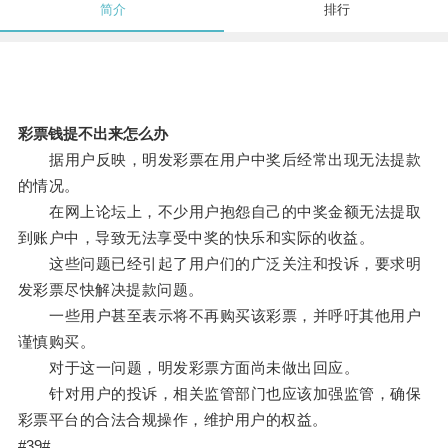
简介
排行
彩票钱提不出来怎么办
据用户反映，明发彩票在用户中奖后经常出现无法提款
的情况。
在网上论坛上，不少用户抱怨自己的中奖金额无法提取
到账户中，导致无法享受中奖的快乐和实际的收益。
这些问题已经引起了用户们的广泛关注和投诉，要求明
发彩票尽快解决提款问题。
一些用户甚至表示将不再购买该彩票，并呼吁其他用户
谨慎购买。
对于这一问题，明发彩票方面尚未做出回应。
针对用户的投诉，相关监管部门也应该加强监管，确保
彩票平台的合法合规操作，维护用户的权益。
#39#