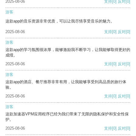
2025-08-06
支持
[0]
反对
[0]
游客
这款app的音乐资源非常优质，可以让我尽情享受音乐的魅力。
2025-08-06
支持
[0]
反对
[0]
游客
这款app的学习氛围很浓厚，能够激励我不断学习，让我能够取得更好的
成绩。
2025-08-06
支持
[0]
反对
[0]
游客
这款app的酒店、餐厅推荐非常有用，让我能够享受到高品质的旅行体
验。
2025-08-06
支持
[0]
反对
[0]
游客
这款加速器VPM应用程序已经为我们带来了无限的隐私保护和安全性保
护。
2025-08-06
支持
[0]
反对
[0]