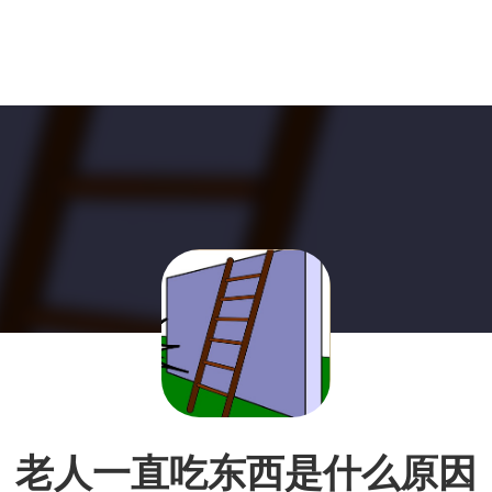
老人一直吃东西是什么原因