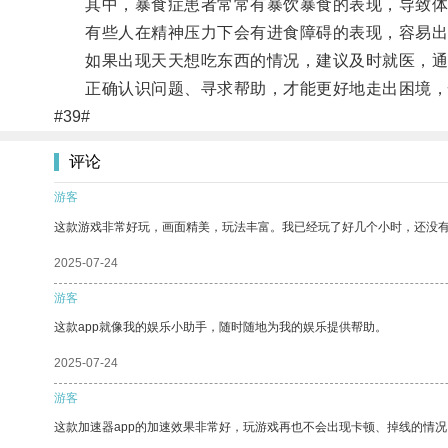
其中，暴食症患者常常有暴饮暴食的表现，导致体
有些人在精神压力下会有进食障碍的表现，容易出
如果出现天天想吃东西的情况，建议及时就医，通
正确认识问题、寻求帮助，才能更好地走出困境，
#39#
评论
游客
这款游戏非常好玩，画面精美，玩法丰富。我已经玩了好几个小时，还没
2025-07-24
游客
这款app就像我的娱乐小助手，随时随地为我的娱乐提供帮助。
2025-07-24
游客
这款加速器app的加速效果非常好，玩游戏再也不会出现卡顿、掉线的情况