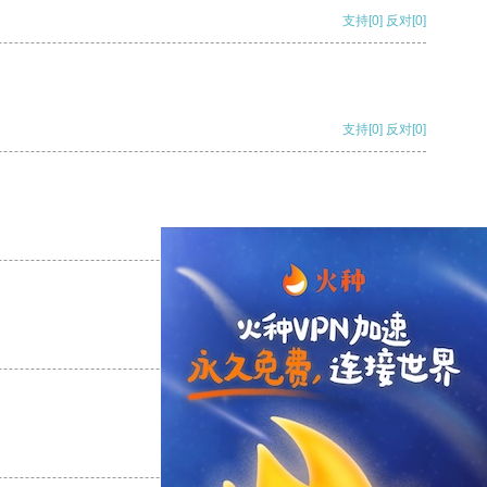
支持
[0]
反对
[0]
支持
[0]
反对
[0]
支持
[0]
反对
[0]
支持
[0]
反对
[0]
支持
[0]
反对
[0]